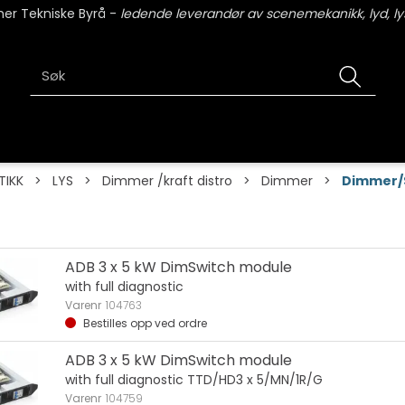
er Tekniske Byrå -
ledende leverandør av scenemekanikk, lyd, lys
TIKK
>
LYS
>
Dimmer /kraft distro
>
Dimmer
>
Dimmer/
ADB 3 x 5 kW DimSwitch module
with full diagnostic
Varenr
104763
Bestilles opp ved ordre
ADB 3 x 5 kW DimSwitch module
with full diagnostic TTD/HD3 x 5/MN/1R/G
Varenr
104759