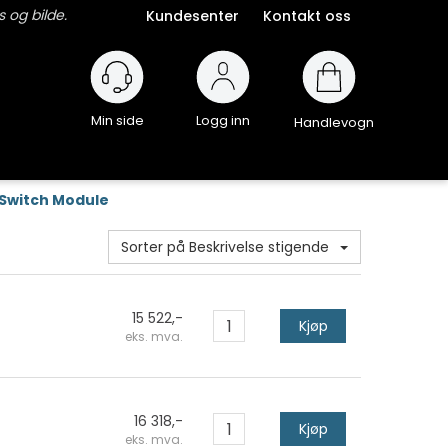
 og bilde.
Kundesenter
Kontakt oss
Logg inn
Handlevogn
Switch Module
Sorter på Beskrivelse stigende
15 522,-
Kjøp
eks. mva.
16 318,-
Kjøp
eks. mva.