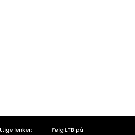
ttige lenker:
Følg LTB på