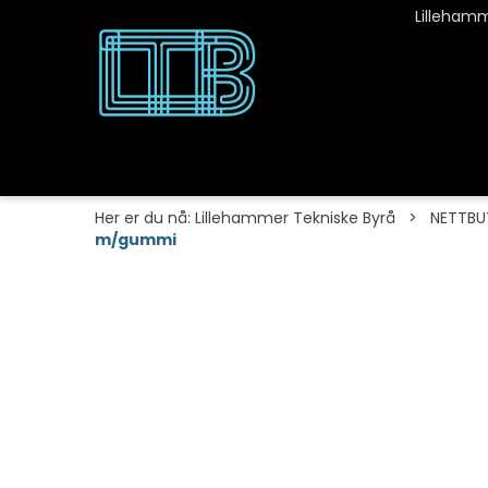
Lillehamm
Her er du nå:
Lillehammer Tekniske Byrå
>
NETTBU
m/gummi