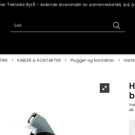
er Tekniske Byrå -
ledende leverandør av scenemekanikk, lyd, lys
TIKK
>
KABLER & KONTAKTER
>
Plugger og kontakter
>
Harti
H
b
Va
Alt