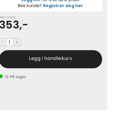
Ikke kunde?
Registrer deg her
eks. mva.
353,-
-
+
12
På lager