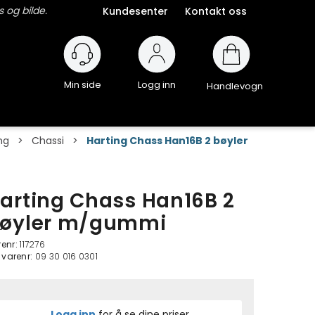
 og bilde.
Kundesenter
Kontakt oss
Logg inn
Handlevogn
ng
>
Chassi
>
Harting Chass Han16B 2 bøyler
arting Chass Han16B 2
øyler m/gummi
renr:
117276
. varenr:
09 30 016 0301
Logg inn
for å se dine priser