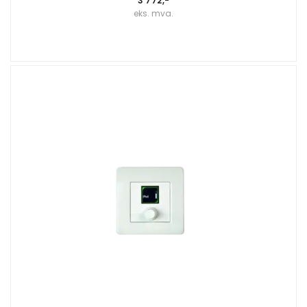
3 772,-
eks. mva.