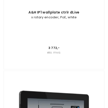
A&H IP1 wallplate ctrlr dLive
x rotary encoder, PoE, white
3 772,-
eks. mva.