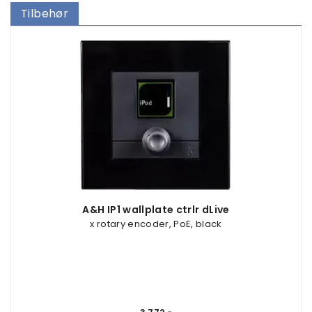
Tilbehør
A&H IP1 wallplate ctrlr dLive
x rotary encoder, PoE, black