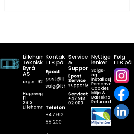
Lillehammer
Kontakt
Service
Nyttige
Følg
Tekniske
LTB på:
&
lenker:
LTB på
Byrå
Support:
Salgs-
Epost
AS
og
Epost
post@ltb
.no
installasjonsbetin
Service
org.nr 928649911
Personvern
support@ltb.
no
salg@ltb.no
Cookies
Miljø &
Hagevegen
Servicetelefon
Bærekraft
11
+47
918
Returordninger
2613
02 000
Lillehammer
Telefon
+47 6
12
55 200