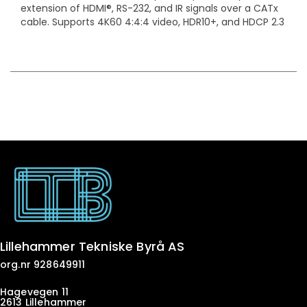
extension of HDMI®, RS-232, and IR signals over a CATx
cable. Supports 4K60 4:4:4 video, HDR10+, and HDCP 2.3
Lillehammer Tekniske Byrå AS
org.nr 928649911
Hagevegen 11
2613 Lillehammer