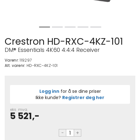
Crestron HD-RXC-4KZ-101
DM® Essentials 4K60 4:4:4 Receiver
Varenr:
119297
Alt. varenr:
HD-RXC-4KZ-101
Logg inn
for å se dine priser
Ikke kunde?
Registrer deg her
eks. mva.
5 521,-
-
+