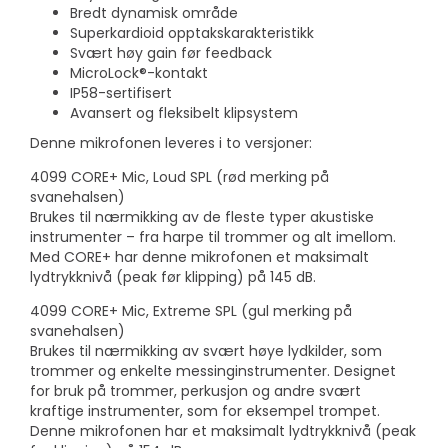
Bredt dynamisk område
Superkardioid opptakskarakteristikk
Svært høy gain før feedback
MicroLock®-kontakt
IP58-sertifisert
Avansert og fleksibelt klipsystem
Denne mikrofonen leveres i to versjoner:
4099 CORE+ Mic, Loud SPL (rød merking på
svanehalsen)
Brukes til nærmikking av de fleste typer akustiske
instrumenter – fra harpe til trommer og alt imellom.
Med CORE+ har denne mikrofonen et maksimalt
lydtrykknivå (peak før klipping) på 145 dB.
4099 CORE+ Mic, Extreme SPL (gul merking på
svanehalsen)
Brukes til nærmikking av svært høye lydkilder, som
trommer og enkelte messinginstrumenter. Designet
for bruk på trommer, perkusjon og andre svært
kraftige instrumenter, som for eksempel trompet.
Denne mikrofonen har et maksimalt lydtrykknivå (peak