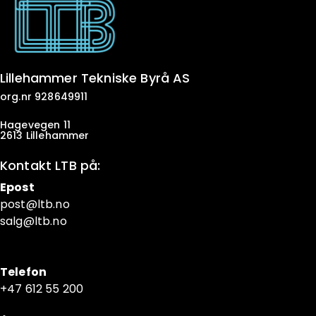
Lillehammer Tekniske Byrå AS
org.nr 928649911
Hagevegen 11
2613 Lillehammer
Kontakt LTB på:
Epost
post@ltb
.no
salg@ltb.no
Telefon
+47 6
12 55 200