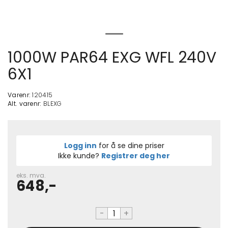
1000W PAR64 EXG WFL 240V
6X1
Varenr:
120415
Alt. varenr:
BLEXG
Logg inn
for å se dine priser
Ikke kunde?
Registrer deg her
eks. mva.
648,-
-
+