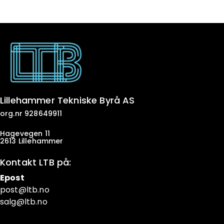
Lillehammer Tekniske Byrå AS
org.nr 928649911
Hagevegen 11
2613 Lillehammer
Kontakt LTB på:
Epost
post@ltb
.no
salg@ltb.no