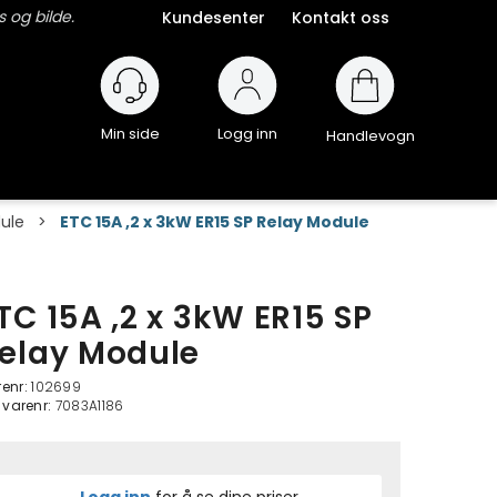
 og bilde.
Kundesenter
Kontakt oss
Logg inn
Handlevogn
ule
>
ETC 15A ,2 x 3kW ER15 SP Relay Module
TC 15A ,2 x 3kW ER15 SP
elay Module
renr:
102699
. varenr:
7083A1186