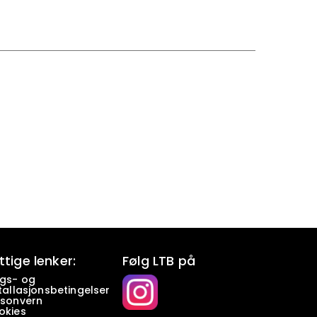
ttige lenker:
Følg LTB på
lgs- og
tallasjonsbetingelser
rsonvern
okies