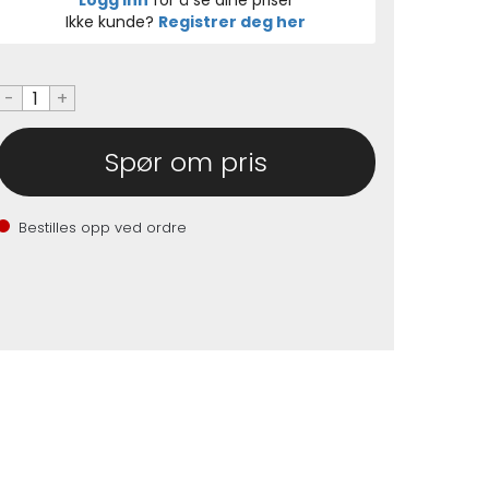
Logg inn
for å se dine priser
Ikke kunde?
Registrer deg her
-
+
Spør om pris
Bestilles opp ved ordre