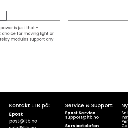
power is just that –
 choice for moving light or
s relay modules support any
Kontakt LTB på:
Service & Support:
Ny
Epost Service
Sa
Epost
support@ltb.
no
ins
post@ltb
.no
Pe
Servicetelefon
Co
salg@ltb.no