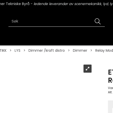
er Tekniske Byrå -
ledende leverandør av scenemekanikk, lyd, lys
TIKK
>
LYS
>
Dimmer /kraft distro
>
Dimmer
>
Relay Mod
E
R
Va
Alt