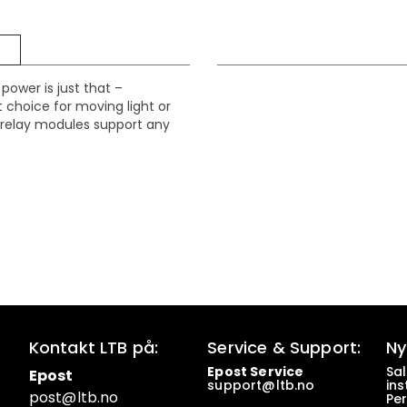
power is just that –
 choice for moving light or
s relay modules support any
Kontakt LTB på:
Service & Support:
Ny
Epost Service
Sa
Epost
support@ltb.
no
ins
post@ltb
.no
Pe