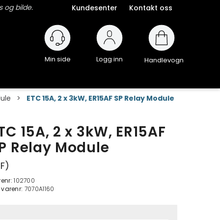
 og bilde.
Kundesenter
Kontakt oss
Logg inn
Handlevogn
ule
>
ETC 15A, 2 x 3kW, ER15AF SP Relay Module
TC 15A, 2 x 3kW, ER15AF
P Relay Module
F)
renr:
102700
. varenr:
7070A1160