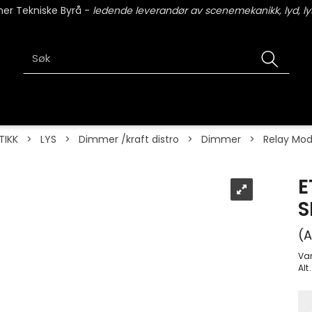
er Tekniske Byrå -
ledende leverandør av scenemekanikk, lyd, lys
TIKK
>
LYS
>
Dimmer /kraft distro
>
Dimmer
>
Relay Mod
E
S
(A
Va
Alt