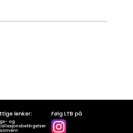
ttige lenker:
Følg LTB på
lgs- og
tallasjonsbetingelser
rsonvern