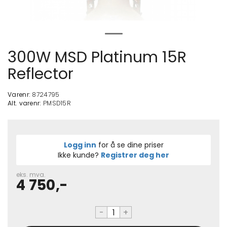
300W MSD Platinum 15R
Reflector
Varenr:
8724795
Alt. varenr:
PMSD15R
Logg inn
for å se dine priser
Ikke kunde?
Registrer deg her
eks. mva.
4 750,-
-
+