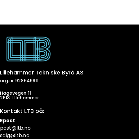
Lillehammer Tekniske Byrå AS
org.nr 928649911
Hagevegen 11
2613 Lillehammer
Kontakt LTB på:
Epost
post@ltb
.no
salg@ltb.no