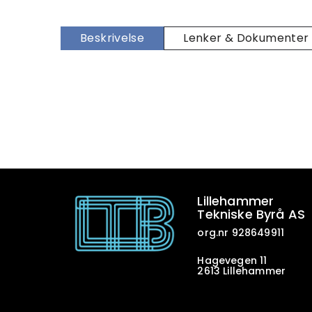
Beskrivelse
Lenker & Dokumenter
Lillehammer
Tekniske Byrå AS
org.nr 928649911
Hagevegen 11
2613 Lillehammer