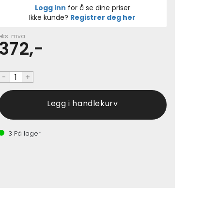
Logg inn
for å se dine priser
Ikke kunde?
Registrer deg her
eks. mva.
372,-
-
+
3
På lager