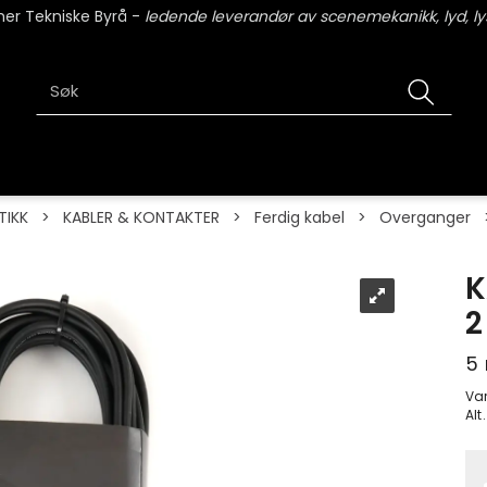
er Tekniske Byrå -
ledende leverandør av scenemekanikk, lyd, lys
TIKK
>
KABLER & KONTAKTER
>
Ferdig kabel
>
Overganger
K
2
5
Va
Alt