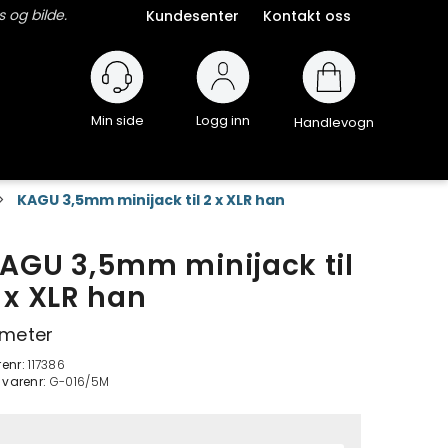
 og bilde.
Kundesenter
Kontakt oss
Logg inn
Handlevogn
>
KAGU 3,5mm minijack til 2 x XLR han
AGU 3,5mm minijack til
 x XLR han
 meter
renr:
117386
. varenr:
G-016/5M