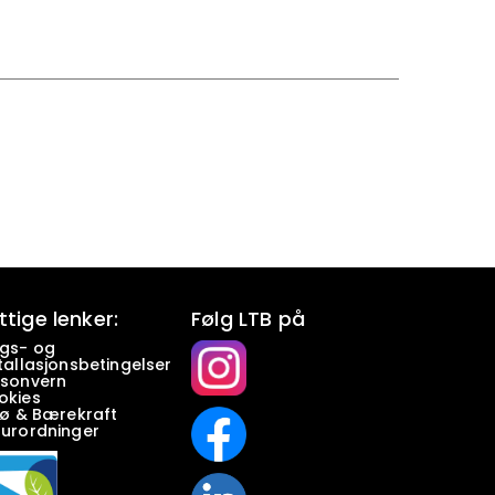
ttige lenker:
Følg LTB på
lgs- og
tallasjonsbetingelser
rsonvern
okies
jø & Bærekraft
turordninger