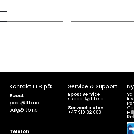
Kontakt LTB på:
Service & Support:
Ny
Epost Service
Sa
Epost
support@ltb.
no
ins
post@ltb
.no
Pe
Servicetelefon
Co
salg@ltb.no
+47
918 02 000
Mil
Re
Telefon