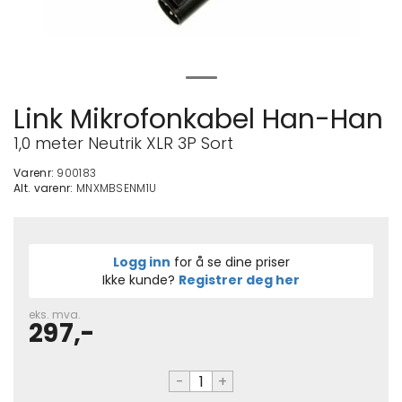
Link Mikrofonkabel Han-Han
1,0 meter Neutrik XLR 3P Sort
Varenr:
900183
Alt. varenr:
MNXMBSENM1U
Logg inn
for å se dine priser
Ikke kunde?
Registrer deg her
eks. mva.
297,-
-
+