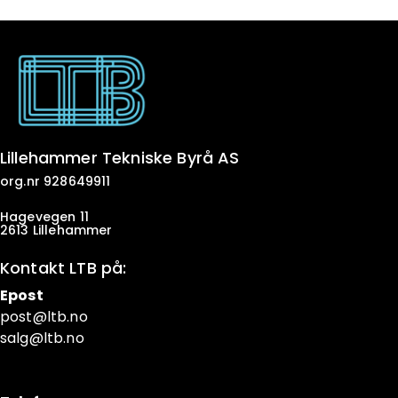
Lillehammer Tekniske Byrå AS
org.nr 928649911
Hagevegen 11
2613 Lillehammer
Kontakt LTB på:
Epost
post@ltb
.no
salg@ltb.no