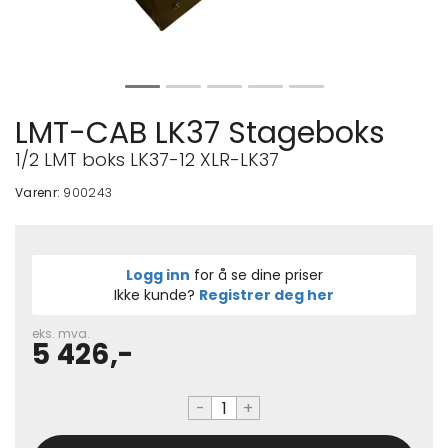
LMT-CAB LK37 Stageboks
1/2 LMT boks LK37-12 XLR-LK37
Varenr:
900243
Logg inn
for å se dine priser
Ikke kunde?
Registrer deg her
eks. mva.
5 426,-
-
+