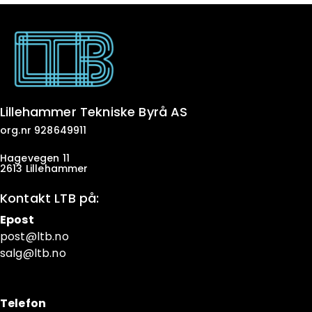
Lillehammer Tekniske Byrå AS
org.nr 928649911
Hagevegen 11
2613 Lillehammer
Kontakt LTB på:
Epost
post@ltb
.no
salg@ltb.no
Telefon