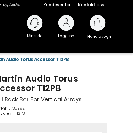
 og bilde.
Kundesenter
Kontakt oss
Logg inn
Handlevogn
in Audio Torus Accessor T12PB
artin Audio Torus
ccessor T12PB
ll Back Bar For Vertical Arrays
renr:
8735992
. varenr:
T12PB