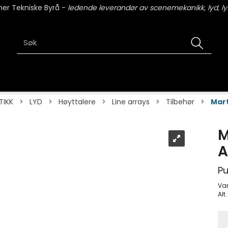
er Tekniske Byrå -
ledende leverandør av scenemekanikk, lyd, lys
TIKK
>
LYD
>
Høyttalere
>
Line arrays
>
Tilbehør
>
Mart
M
A
Pu
Va
Alt