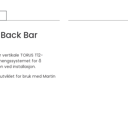
 Back Bar
or vertikale TORUS T12-
phengssystemet for å
on ved installasjon.
er utviklet for bruk med Martin