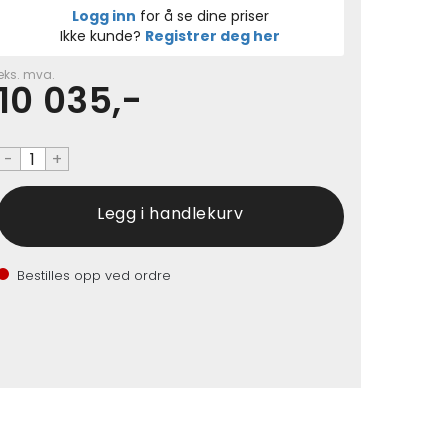
Logg inn
for å se dine priser
Ikke kunde?
Registrer deg her
eks. mva.
10 035,-
-
+
Bestilles opp ved ordre