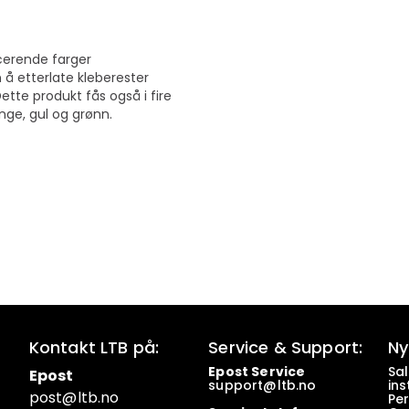
scerende farger
n å etterlate kleberester
. Dette produkt fås også i fire
ange, gul og grønn.
Kontakt LTB på:
Service & Support:
Ny
Epost Service
Sa
Epost
support@ltb.
no
ins
post@ltb
.no
Pe