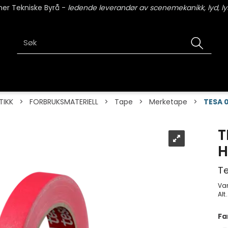
er Tekniske Byrå -
ledende leverandør av scenemekanikk, lyd, lys
TIKK
>
FORBRUKSMATERIELL
>
Tape
>
Merketape
>
TESA 0
T
H
Te
Va
Alt
Fa