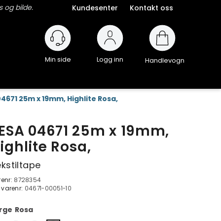
 og bilde.
Kundesenter
Kontakt oss
Logg inn
Handlevogn
4671 25m x 19mm, Highlite Rosa,
ESA 04671 25m x 19mm,
ighlite Rosa,
kstiltape
renr:
8728354
. varenr:
04671-00051-10
rge
Rosa