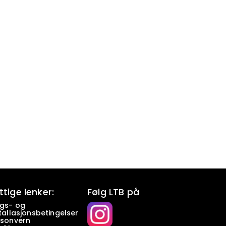
ttige lenker:
Følg LTB på
lgs- og
tallasjonsbetingelser
rsonvern