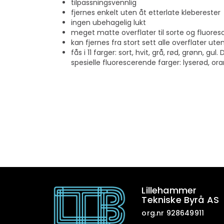
tilpassningsvennlig
fjernes enkelt uten åt etterlate kleberester
ingen ubehagelig lukt
meget matte overflater til sorte og fluore
kan fjernes fra stort sett alle overflater ute
fås i 11 farger: sort, hvit, grå, rød, grønn, gul
spesielle fluorescerende farger: lyserød, or
Lillehammer
Tekniske Byrå AS
org.nr 928649911