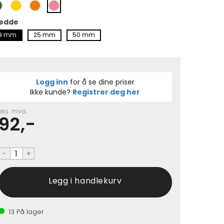
edde
9 mm
25 mm
50 mm
Logg inn
for å se dine priser
Ikke kunde?
Registrer deg her
eks. mva.
92,-
-
+
13
På lager