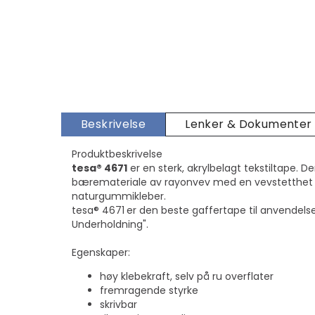
Beskrivelse
Lenker & Dokumenter
Produktbeskrivelse
tesa® 4671
er en sterk, akrylbelagt tekstiltape. D
bæremateriale av rayonvev med en vevstetthet 
naturgummikleber.
tesa® 4671
er den beste gaffertape til anvendelse
Underholdning".
Egenskaper:
høy klebekraft, selv på ru overflater
fremragende styrke
skrivbar