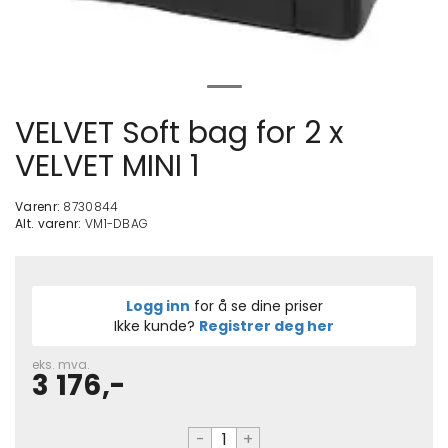
VELVET Soft bag for 2 x
VELVET MINI 1
Varenr:
8730844
Alt. varenr:
VM1-DBAG
Logg inn
for å se dine priser
Ikke kunde?
Registrer deg her
eks. mva.
3 176,-
-
+