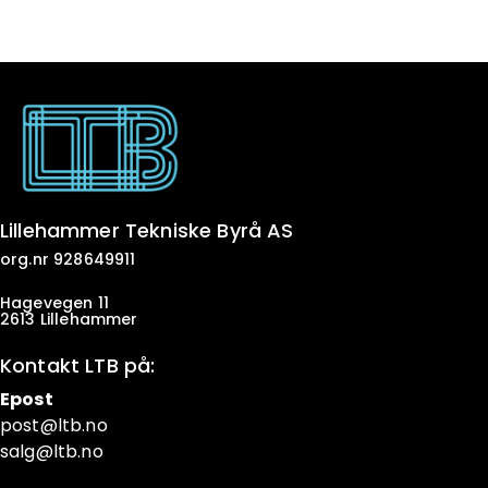
Lillehammer Tekniske Byrå AS
org.nr 928649911
Hagevegen 11
2613 Lillehammer
Kontakt LTB på:
Epost
post@ltb
.no
salg@ltb.no