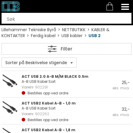
Lillehammer Tekniske Byrå
>
NETTBUTIKK
>
KABLER &
KONTAKTER
>
Ferdig kabel
>
USB kabler
>
USB 2
Filter
Sorter på Beskrivelse stigende
ACT USB 2.0 A-B M/M BLACK 0.5m
A-B USB Kabel Sort
25,-
Varenr
902291
eks. mva.
Bestilles opp ved ordre
ACT USB2 Kabel A-B - 1,0 m
A-B USB Kabel Sort
32,-
Varenr
902262
eks. mva.
Bestilles opp ved ordre
ACT USB2 Kabel A-B - 1,8 m