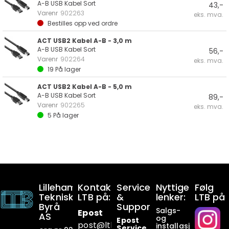
A-B USB Kabel Sort
43,-
Varenr
902263
eks. mva.
Bestilles opp ved ordre
ACT USB2 Kabel A-B - 3,0 m
A-B USB Kabel Sort
56,-
Varenr
902264
eks. mva.
19
På lager
ACT USB2 Kabel A-B - 5,0 m
A-B USB Kabel Sort
89,-
Varenr
902265
eks. mva.
5
På lager
Lillehammer
Kontakt
Service
Nyttige
Følg
Tekniske
LTB på:
&
lenker:
LTB på
Byrå
Support:
Salgs-
Epost
AS
og
Epost
post@ltb
.no
installasjonsbetin
Service