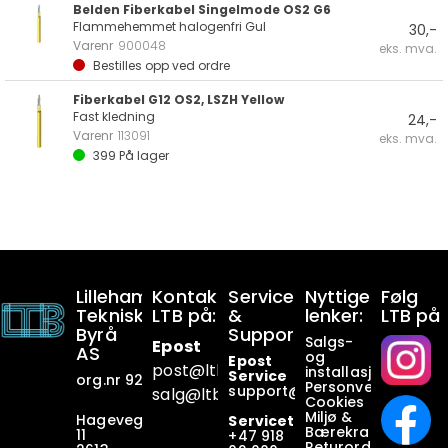
Belden Fiberkabel Singelmode OS2 G6
Flammehemmet halogenfri Gul
30,-
Varenr
900048
eks. mva.
Bestilles opp ved ordre
Fiberkabel G12 OS2, LSZH Yellow
Fast kledning
24,-
Varenr
113091
eks. mva.
399
På lager
Lillehammer
Kontakt
Service
Nyttige
Følg
Tekniske
LTB på:
&
lenker:
LTB på
Byrå
Support:
Salgs-
Epost
AS
og
Epost
post@ltb
.no
installasjonsbetin
Service
org.nr 928649911
Personvern
support@ltb.
no
salg@ltb.no
Cookies
Miljø &
Hagevegen
Servicetelefon
Bærekraft
11
+47
918
Returordninger