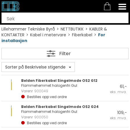
Lillehammer Tekniske Byrå
>
NETTBUTIKK
>
KABLER &
KONTAKTER
>
Kabel i metervare
>
Fiberkabel
>
For
installasjon
Filter
Sorter på Beskrivelse stigende
Belden Fiberkabel Singelmode OS2 G12
Flammehemmet halogenfri Gul
61,-
Varenr
900049
eks. mva.
Bestilles opp ved ordre
Belden Fiberkabel Singelmode OS2 G24
Flammehemmet halogenfri Gul
109,-
Varenr
900050
eks. mva.
Bestilles opp ved ordre