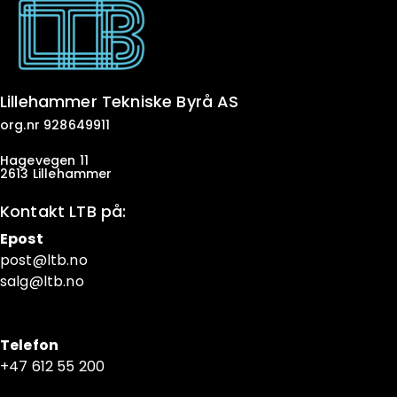
Lillehammer Tekniske Byrå AS
org.nr 928649911
Hagevegen 11
2613 Lillehammer
Kontakt LTB på:
Epost
post@ltb
.no
salg@ltb.no
Telefon
+47 6
12 55 200