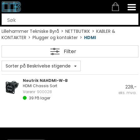
Lillehammer Tekniske Byrå
>
NETTBUTIKK
>
KABLER &
KONTAKTER
>
Plugger og kontakter
>
HDMI
Filter
Sorter på Beskrivelse stigende
Neutrik NAHDMI-W-B
HDMI Chassis Sort
228,-
Varenr
900028
eks. mva.
39
På lager