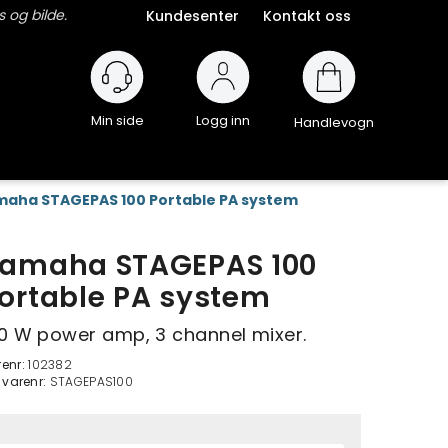
 og bilde.
Kundesenter
Kontakt oss
Logg inn
Handlevogn
aha STAGEPAS 100 Portable PA system
amaha STAGEPAS 100
ortable PA system
0 W power amp, 3 channel mixer.
renr:
102382
. varenr:
STAGEPAS100