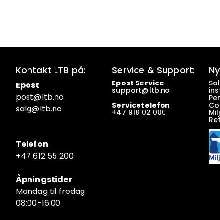
Kontakt LTB på:
Service & Support:
Ny
Epost Service
Sa
Epost
support@ltb.
no
ins
post@ltb
.no
Pe
Servicetelefon
Co
salg@ltb.no
+47
918 02 000
Mil
Re
Telefon
+47 6
12 55 200
Åpningstider
Mandag til fredag
08:00-16:00