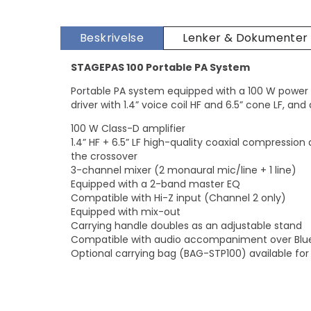
Beskrivelse
Lenker & Dokumenter
STAGEPAS 100 Portable PA System
Portable PA system equipped with a 100 W power
driver with 1.4” voice coil HF and 6.5” cone LF, an
100 W Class-D amplifier
1.4” HF + 6.5” LF high-quality coaxial compression dr
the crossover
3-channel mixer (2 monaural mic/line + 1 line)
Equipped with a 2-band master EQ
Compatible with Hi-Z input (Channel 2 only)
Equipped with mix-out
Carrying handle doubles as an adjustable stand
Compatible with audio accompaniment over Blu
Optional carrying bag (BAG-STP100) available for