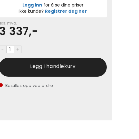
Logg inn
for å se dine priser
Ikke kunde?
Registrer deg her
eks. mva.
3 337,-
-
+
Bestilles opp ved ordre