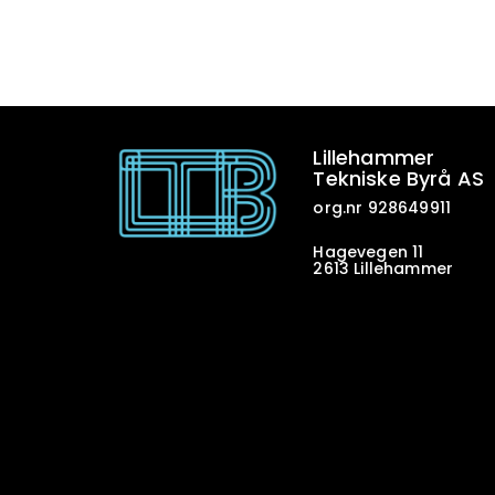
Lillehammer
Tekniske Byrå AS
org.nr 928649911
Hagevegen 11
2613 Lillehammer