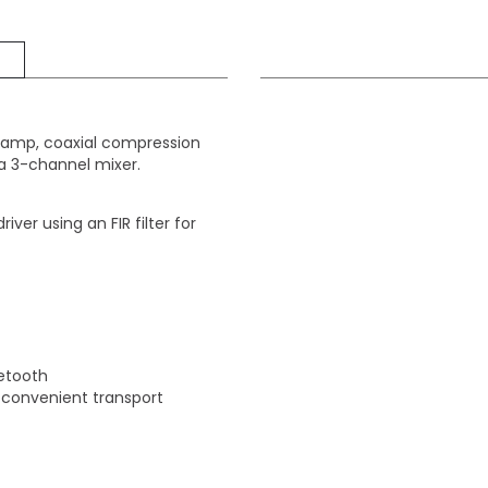
 amp, coaxial compression
d a 3-channel mixer.
iver using an FIR filter for
etooth
 convenient transport