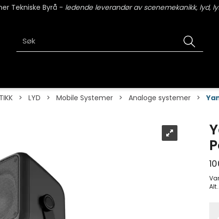
er Tekniske Byrå -
ledende leverandør av scenemekanikk, lyd, lys
TIKK
>
LYD
>
Mobile Systemer
>
Analoge systemer
>
Yam
Y
P
10
Va
Alt