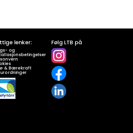
ttige lenker:
Følg LTB på
lgs- og
tallasjonsbetingelser
rsonvern
okies
jø & Bærekraft
turordninger