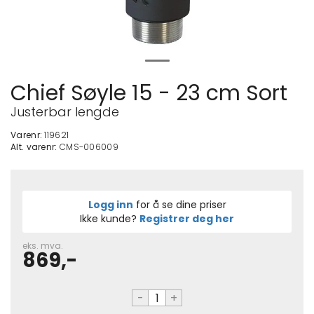
Chief Søyle 15 - 23 cm Sort
Justerbar lengde
Varenr:
119621
Alt. varenr:
CMS-006009
Logg inn
for å se dine priser
Ikke kunde?
Registrer deg her
eks. mva.
869,-
-
+