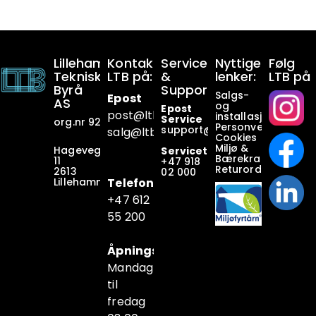
Lillehammer
Kontakt
Service
Nyttige
Følg
Tekniske
LTB på:
&
lenker:
LTB på
Byrå
Support:
Salgs-
Epost
AS
og
Epost
post@ltb
.no
installasjonsbetin
Service
org.nr 928649911
Personvern
support@ltb.
no
salg@ltb.no
Cookies
Miljø &
Hagevegen
Servicetelefon
Bærekraft
11
+47
918
Returordninger
2613
02 000
Lillehammer
Telefon
+47 6
12
55 200
Åpningstider
Mandag
til
fredag