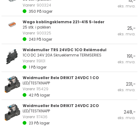
15,-
Varenr
900324
eks. mva.
350
På lager
Wago koblingsklemme 221-415 5-leder
25 stk. i pakken
25,-
Varenr
900325
eks. mva.
243
På lager
Weidemuller TRS 24VDC 1CO Relémodul
1CO DC 24V 20A Skrueklemme TERMSERIES
191,-
Varenr
119101
eks. mva.
1
På lager
Weidmueller Rele DRIKIT 24VDC 1 CO
LED/TESTKNAPP
231,-
Varenr
115429
eks. mva.
42
På lager
Weidmueller Rele DRIKIT 24VDC 2CO
LED/TESTKNAPP
248,-
Varenr
117436
eks. mva.
23
På lager