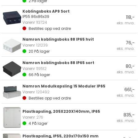
2
På lager
Koblingsboks AP9 Sort
IP55 86x86x39
118,-
Varenr
113724
eks. mva.
Bestilles opp ved ordre
Namron koblingsboks 88 IP65 hvit
76,-
Varenr
121239
eks. mva.
20
På lager
Namron koblingsboks 88 IP65 sort
80,-
Varenr
119512
eks. mva.
66
På lager
Namron Modulkapsling 15 Moduler IP65
661,-
Varenr
120492
eks. mva.
Bestilles opp ved ordre
Plastkapsling, 205X220X140mm, IP65
835,-
Varenr
276
eks. mva.
4
På lager
Plastkapsling, IP55, 220x170x150 mm