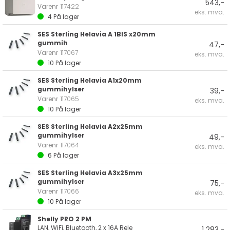
543,-
Varenr
117422
eks. mva.
4
På lager
SES Sterling Helavia A 1BIS x20mm
gummih
47,-
Varenr
117067
eks. mva.
10
På lager
SES Sterling Helavia A1x20mm
gummihylser
39,-
Varenr
117065
eks. mva.
10
På lager
SES Sterling Helavia A2x25mm
gummihylser
49,-
Varenr
117064
eks. mva.
6
På lager
SES Sterling Helavia A3x25mm
gummihylser
75,-
Varenr
117066
eks. mva.
10
På lager
Shelly PRO 2 PM
LAN, WiFi, Bluetooth, 2 x 16A Rele
1 283,-