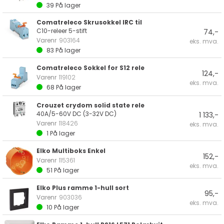
39
På lager
Comatreleco Skrusokkel IRC til
C10-releer 5-stift
74,-
Varenr
903164
eks. mva.
83
På lager
Comatreleco Sokkel for S12 rele
124,-
Varenr
119102
eks. mva.
68
På lager
Crouzet crydom solid state rele
40A/5-60V DC (3-32V DC)
1 133,-
Varenr
118426
eks. mva.
1
På lager
Elko Multiboks Enkel
152,-
Varenr
115361
eks. mva.
51
På lager
Elko Plus ramme 1-hull sort
95,-
Varenr
903036
eks. mva.
10
På lager