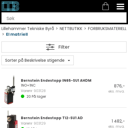
Lillehammer Tekniske Byrå
>
NETTBUTIKK
>
FORBRUKSMATERIELL
>
El matriell
Filter
Sorter på Beskrivelse stigende
Bernstein Endestopp IN65-SU1 AHDM
1NO+1NC
876,-
Varenr
903128
eks. mva.
20
På lager
Bernstein Endestopp TI2-SU1 AD
1 482,-
Varenr
903129
eks. mva.