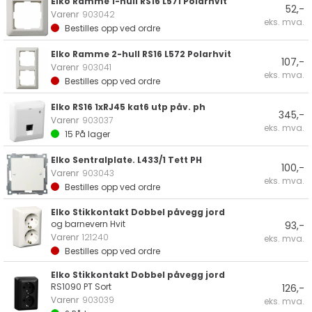
Elko Ramme 1-hull RS16 L571 Polarhvit
52,-
Varenr
903042
eks. mva.
Bestilles opp ved ordre
Elko Ramme 2-hull RS16 L572 Polarhvit
107,-
Varenr
903041
eks. mva.
Bestilles opp ved ordre
Elko RS16 1xRJ45 kat6 utp påv. ph
345,-
Varenr
903037
eks. mva.
15
På lager
Elko Sentralplate. L433/1 Tett PH
100,-
Varenr
903043
eks. mva.
Bestilles opp ved ordre
Elko Stikkontakt Dobbel påvegg jord
og barnevern Hvit
93,-
Varenr
121240
eks. mva.
Bestilles opp ved ordre
Elko Stikkontakt Dobbel påvegg jord
RS1090 PT Sort
126,-
Varenr
903039
eks. mva.