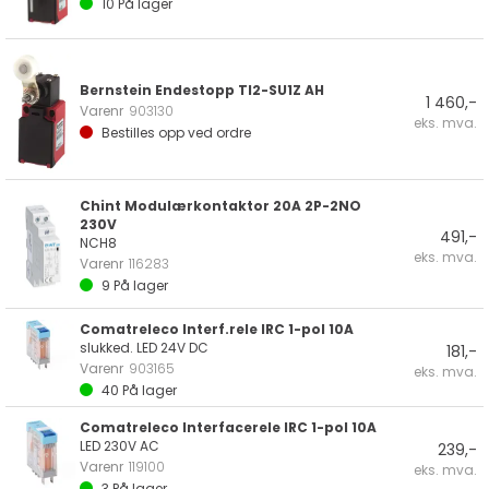
10
På lager
Bernstein Endestopp TI2-SU1Z AH
1 460,-
Varenr
903130
eks. mva.
Bestilles opp ved ordre
Chint Modulærkontaktor 20A 2P-2NO
230V
491,-
NCH8
eks. mva.
Varenr
116283
9
På lager
Comatreleco Interf.rele IRC 1-pol 10A
slukked. LED 24V DC
181,-
Varenr
903165
eks. mva.
40
På lager
Comatreleco Interfacerele IRC 1-pol 10A
LED 230V AC
239,-
Varenr
119100
eks. mva.
3
På lager