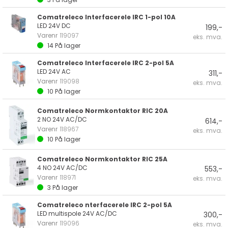
Comatreleco Interfacerele IRC 1-pol 10A
LED 24V DC
199,-
Varenr
119097
eks. mva.
14
På lager
Comatreleco Interfacerele IRC 2-pol 5A
LED 24V AC
311,-
Varenr
119098
eks. mva.
10
På lager
Comatreleco Normkontaktor RIC 20A
2 NO 24V AC/DC
614,-
Varenr
118967
eks. mva.
10
På lager
Comatreleco Normkontaktor RIC 25A
4 NO 24V AC/DC
553,-
Varenr
118971
eks. mva.
3
På lager
Comatreleco nterfacerele IRC 2-pol 5A
LED multispole 24V AC/DC
300,-
Varenr
119096
eks. mva.