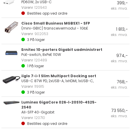
PD60W, 2x USB-C
399,-
Varenr
120943
eks. mva.
Bestilles opp ved ordre
Cisco Small Business MGBSX1 - SFP
(mini-GBIC) transceivermodul - 1GbE
1 813,-
Varenr
902053
eks. mva.
3
På lager
Ernitec 10-porters Gigabit uadministrert
PoE-switch, 8xPeE 110W
974,-
Varenr
120489
eks. mva.
1
På lager
iiglo 7-i-1 Slim Multiport Docking sort
USB-C 87W PD, 2xUSB-A, 1xHDMI, 1xUSB-C,
768,-
Varenr
119915
eks. mva.
3
På lager
Luminex GigaCore 026-I-20S10-4S25-
2S40
73 550,-
All-SFP 40-Gigabit
eks. mva.
Varenr
120710
Bestilles opp ved ordre