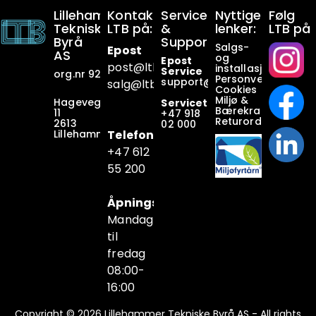
Lillehammer
Kontakt
Service
Nyttige
Følg
Tekniske
LTB på:
&
lenker:
LTB på
Byrå
Support:
Salgs-
Epost
AS
og
Epost
post@ltb
.no
installasjonsbetin
Service
org.nr 928649911
Personvern
support@ltb.
no
salg@ltb.no
Cookies
Miljø &
Hagevegen
Servicetelefon
Bærekraft
11
+47
918
Returordninger
2613
02 000
Lillehammer
Telefon
+47 6
12
55 200
Åpningstider
Mandag
til
fredag
08:00-
16:00
Copyright © 2026 Lillehammer Tekniske Byrå AS - All rights