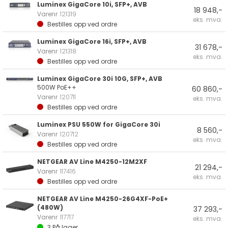
Luminex GigaCore 10i, SFP+, AVB
18 948,-
Varenr
121319
eks. mva.
Bestilles opp ved ordre
Luminex GigaCore 16i, SFP+, AVB
31 678,-
Varenr
121318
eks. mva.
Bestilles opp ved ordre
Luminex GigaCore 30i 10G, SFP+, AVB
500W PoE++
60 860,-
Varenr
120711
eks. mva.
Bestilles opp ved ordre
Luminex PSU 550W for GigaCore 30i
8 560,-
Varenr
120712
eks. mva.
Bestilles opp ved ordre
NETGEAR AV Line M4250-12M2XF
21 294,-
Varenr
117416
eks. mva.
Bestilles opp ved ordre
NETGEAR AV Line M4250-26G4XF-PoE+
(480W)
37 293,-
Varenr
117717
eks. mva.
3
På lager