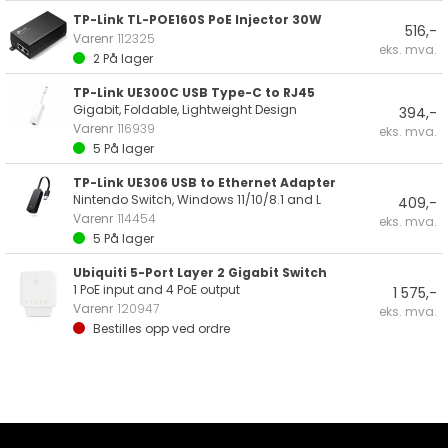
TP-Link TL-POE160S PoE Injector 30W
516,-
Varenr
112325
eks. mva.
2
På lager
TP-Link UE300C USB Type-C to RJ45
Gigabit, Foldable, Lightweight Design
394,-
Varenr
116939
eks. mva.
5
På lager
TP-Link UE306 USB to Ethernet Adapter
Nintendo Switch, Windows 11/10/8.1 and L
409,-
Varenr
114454
eks. mva.
5
På lager
Ubiquiti 5-Port Layer 2 Gigabit Switch
1 PoE input and 4 PoE output
1 575,-
Varenr
120947
eks. mva.
Bestilles opp ved ordre