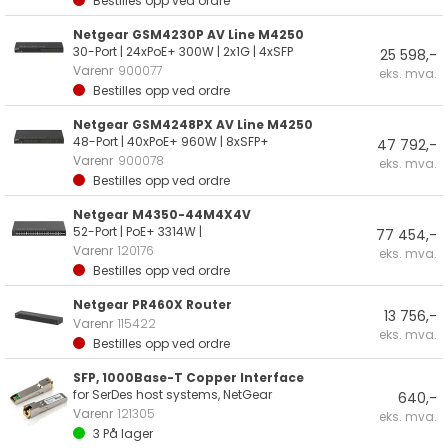
Bestilles opp ved ordre
Netgear GSM4230P AV Line M4250
30-Port | 24xPoE+ 300W | 2x1G | 4xSFP
25 598,-
Varenr
900077
eks. mva.
Bestilles opp ved ordre
Netgear GSM4248PX AV Line M4250
48-Port | 40xPoE+ 960W | 8xSFP+
47 792,-
Varenr
900078
eks. mva.
Bestilles opp ved ordre
Netgear M4350-44M4X4V
52-Port | PoE+ 3314W |
77 454,-
Varenr
120176
eks. mva.
Bestilles opp ved ordre
Netgear PR460X Router
13 756,-
Varenr
115422
eks. mva.
Bestilles opp ved ordre
SFP, 1000Base-T Copper Interface
for SerDes host systems, NetGear
640,-
Varenr
121305
eks. mva.
3
På lager