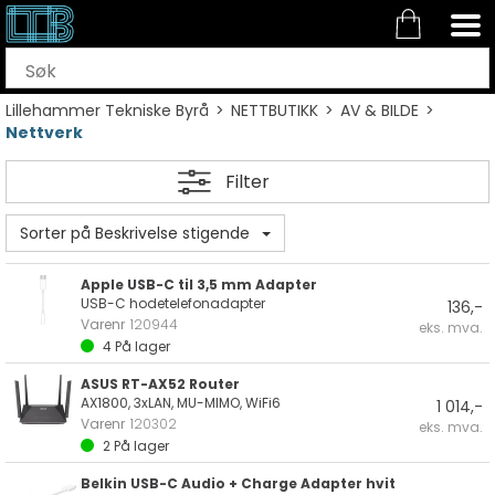
Lillehammer Tekniske Byrå
>
NETTBUTIKK
>
AV & BILDE
>
Nettverk
Filter
Sorter på Beskrivelse stigende
Apple USB-C til 3,5 mm Adapter
USB-C hodetelefonadapter
136,-
Varenr
120944
eks. mva.
4
På lager
ASUS RT-AX52 Router
AX1800, 3xLAN, MU-MIMO, WiFi6
1 014,-
Varenr
120302
eks. mva.
2
På lager
Belkin USB-C Audio + Charge Adapter hvit