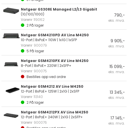
Netgear GS308E Managed L2/L3 Gigabit
(10/100/1000)
790,-
Varenr
119062
eks. mva.
2
På lager
Netgear GSM4210PD AV Line M4250
10-Port | 8xPoE+ 110W | 1x1G | 1xSFP
9 905,-
Varenr
900079
eks. mva.
5
På lager
Netgear GSM4210PX AV Line M4250
8-Port | 8xPoE+ 220W | 2xSFP+
15 099,-
Varenr
900075
eks. mva.
Bestilles opp ved ordre
Netgear GSM4212 AV Line M4250
12-Port | 8xPoE+ 125W | 2x1G | 2xSFP
13 345,-
Varenr
113140
eks. mva.
2
På lager
Netgear GSM4212PX AV Line M4250
12-Port | 8xPoE+ 240W | 2x1G | 2xSFP+
17 145,-
Varenr
900076
eks. mva.