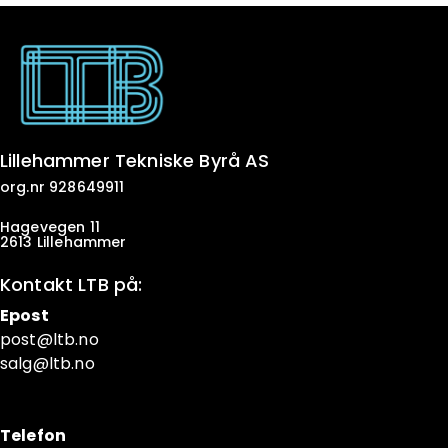
Lillehammer Tekniske Byrå AS
org.nr 928649911
Hagevegen 11
2613 Lillehammer
Kontakt LTB på:
Epost
post@ltb
.no
salg@ltb.no
Telefon