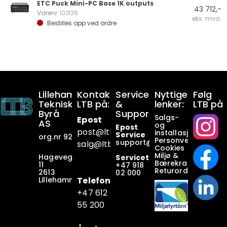
ETC Puck Mini-PC Base 1K outputs
43 712,-
Varenr
103136
eks. mva.
Bestilles opp ved ordre
Lillehammer
Kontakt
Service
Nyttige
Følg
Tekniske
LTB på:
&
lenker:
LTB på
Byrå
Support:
Salgs-
Epost
AS
og
Epost
post@ltb
.no
installasjonsbetin
Service
org.nr 928649911
Personvern
support@ltb.
no
salg@ltb.no
Cookies
Miljø &
Hagevegen
Servicetelefon
Bærekraft
11
+47
918
Returordninger
2613
02 000
Lillehammer
Telefon
+47 6
12
55 200