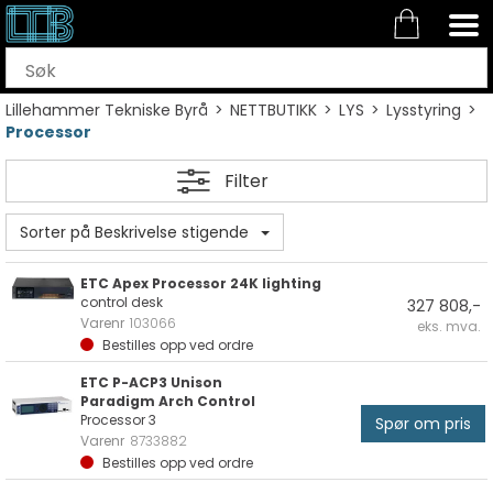
Lillehammer Tekniske Byrå
>
NETTBUTIKK
>
LYS
>
Lysstyring
>
Processor
Filter
Sorter på Beskrivelse stigende
ETC Apex Processor 24K lighting
control desk
327 808,-
Varenr
103066
eks. mva.
Bestilles opp ved ordre
ETC P-ACP3 Unison
Paradigm Arch Control
Processor 3
Spør om pris
Varenr
8733882
Bestilles opp ved ordre