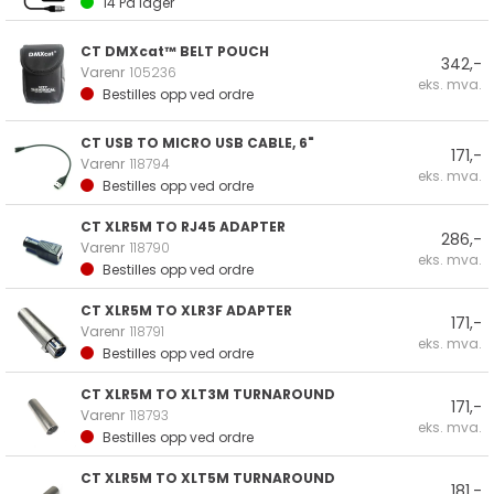
14
På lager
CT DMXcat™ BELT POUCH
342,-
Varenr
105236
eks. mva.
Bestilles opp ved ordre
CT USB TO MICRO USB CABLE, 6"
171,-
Varenr
118794
eks. mva.
Bestilles opp ved ordre
CT XLR5M TO RJ45 ADAPTER
286,-
Varenr
118790
eks. mva.
Bestilles opp ved ordre
CT XLR5M TO XLR3F ADAPTER
171,-
Varenr
118791
eks. mva.
Bestilles opp ved ordre
CT XLR5M TO XLT3M TURNAROUND
171,-
Varenr
118793
eks. mva.
Bestilles opp ved ordre
CT XLR5M TO XLT5M TURNAROUND
181,-