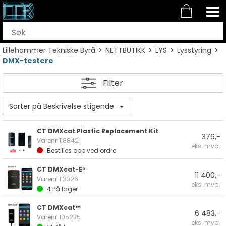
Lillehammer Tekniske Byrå
>
NETTBUTIKK
>
LYS
>
Lysstyring
>
DMX-testere
Filter
Sorter på Beskrivelse stigende
CT DMXcat Plastic Replacement Kit
376,-
Varenr
118842
eks. mva.
Bestilles opp ved ordre
CT DMXcat-E®
11 400,-
Varenr
113026
eks. mva.
4
På lager
CT DMXcat™
6 483,-
Varenr
105235
eks. mva.