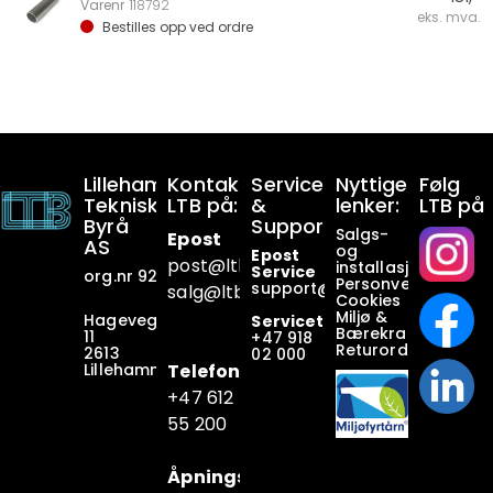
Varenr
118792
eks. mva.
Bestilles opp ved ordre
Lillehammer
Kontakt
Service
Nyttige
Følg
Tekniske
LTB på:
&
lenker:
LTB på
Byrå
Support:
Salgs-
Epost
AS
og
Epost
post@ltb
.no
installasjonsbetin
Service
org.nr 928649911
Personvern
support@ltb.
no
salg@ltb.no
Cookies
Miljø &
Hagevegen
Servicetelefon
Bærekraft
11
+47
918
Returordninger
2613
02 000
Lillehammer
Telefon
+47 6
12
55 200
Åpningstider