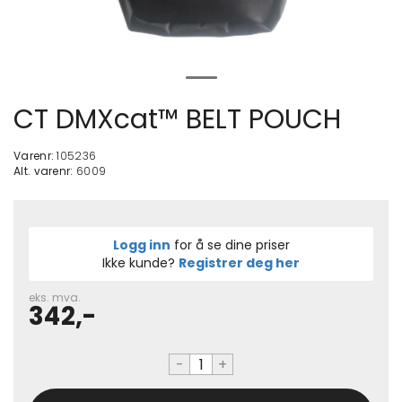
CT DMXcat™ BELT POUCH
Varenr:
105236
Alt. varenr:
6009
Logg inn
for å se dine priser
Ikke kunde?
Registrer deg her
eks. mva.
342,-
-
+