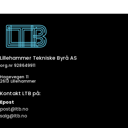
Lillehammer Tekniske Byrå AS
org.nr 928649911
Hagevegen 11
2613 Lillehammer
Kontakt LTB på:
Epost
post@ltb
.no
salg@ltb.no