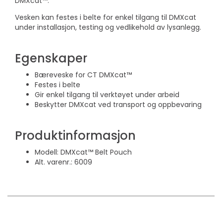
DMXcat™.
Vesken kan festes i belte for enkel tilgang til DMXcat
under installasjon, testing og vedlikehold av lysanlegg.
Egenskaper
Bæreveske for CT DMXcat™
Festes i belte
Gir enkel tilgang til verktøyet under arbeid
Beskytter DMXcat ved transport og oppbevaring
Produktinformasjon
Modell: DMXcat™ Belt Pouch
Alt. varenr.: 6009