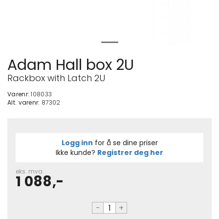
Adam Hall box 2U
Rackbox with Latch 2U
Varenr:
108033
Alt. varenr:
87302
Logg inn
for å se dine priser
Ikke kunde?
Registrer deg her
eks. mva.
1 088,-
-
+