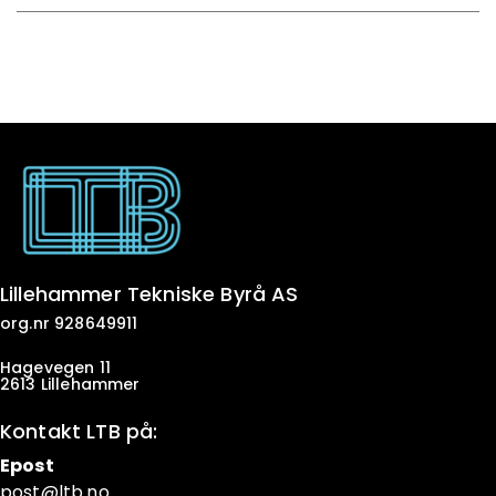
Lillehammer Tekniske Byrå AS
org.nr 928649911
Hagevegen 11
2613 Lillehammer
Kontakt LTB på:
Epost
post@ltb
.no