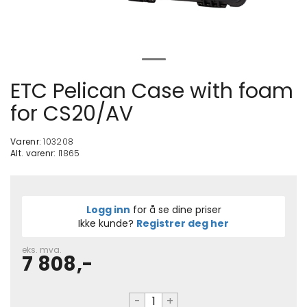
ETC Pelican Case with foam
for CS20/AV
Varenr:
103208
Alt. varenr:
I1865
Logg inn
for å se dine priser
Ikke kunde?
Registrer deg her
eks. mva.
7 808,-
-
+