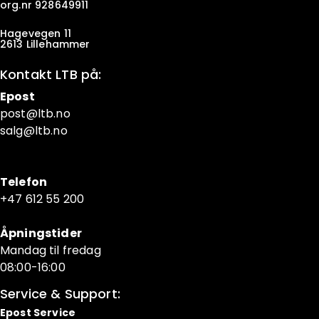
org.nr 928649911
Hagevegen 11
2613 Lillehammer
Kontakt LTB på:
Epost
post@ltb
.no
salg@ltb.no
Telefon
+47 6
12 55 200
Åpningstider
Mandag til fredag
08:00-16:00
Service & Support:
Epost Service