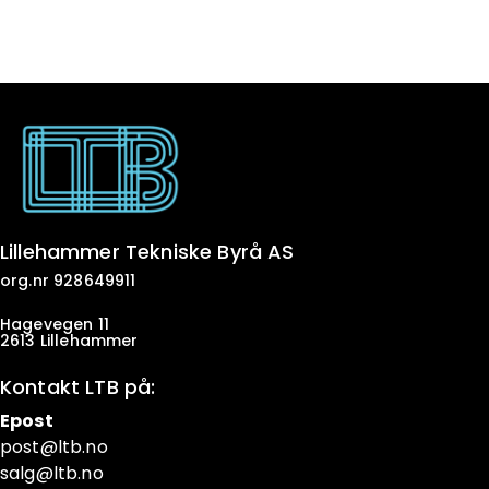
Lillehammer Tekniske Byrå AS
org.nr 928649911
Hagevegen 11
2613 Lillehammer
Kontakt LTB på:
Epost
post@ltb
.no
salg@ltb.no