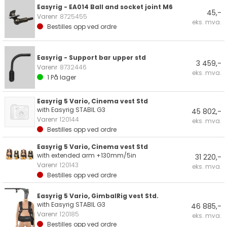
Easyrig - EA014 Ball and socket joint M6
45,-
Varenr
8725455
eks. mva.
Bestilles opp ved ordre
Easyrig - Support bar upper std
3 459,-
Varenr
8732446
eks. mva.
1
På lager
Easyrig 5 Vario, Cinema vest Std
with Easyrig STABIL G3
45 802,-
Varenr
120144
eks. mva.
Bestilles opp ved ordre
Easyrig 5 Vario, Cinema vest Std
with extended arm +130mm/5in
31 220,-
Varenr
120143
eks. mva.
Bestilles opp ved ordre
Easyrig 5 Vario, GimbalRig vest Std.
with Easyrig STABIL G3
46 885,-
Varenr
120185
eks. mva.
Bestilles opp ved ordre