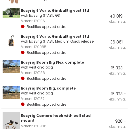
Easyrig 6 Vario, GimbalRig vest Std
with Easyrig STABIL G3
40 819,-
Varenr
120196
eks. mva.
Bestilles opp ved ordre
Easyrig 6 Vario, GimbalRig vest Std
with Easyrig STABIL Medium Quick release
36 861,-
Varenr
120985
eks. mva.
Bestilles opp ved ordre
Easyrig Boom Rig Flex, complete
with vest and bag
15 323,-
Varenr
120188
eks. mva.
Bestilles opp ved ordre
Easyrig Boom Rig, complete
with vest and bag
15 323,-
Varenr
120187
eks. mva.
Bestilles opp ved ordre
Easyrig Camera hook with ball stud
mount
928,-
Varenr
120986
eks. mva.