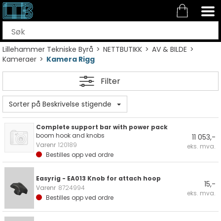
Lillehammer Tekniske Byrå
>
NETTBUTIKK
>
AV & BILDE
>
Kameraer
>
Kamera Rigg
Filter
Sorter på Beskrivelse stigende
Complete support bar with power pack
boom hook and knobs
11 053,-
Varenr
120189
eks. mva.
Bestilles opp ved ordre
Easyrig - EA013 Knob for attach hoop
15,-
Varenr
8724994
eks. mva.
Bestilles opp ved ordre