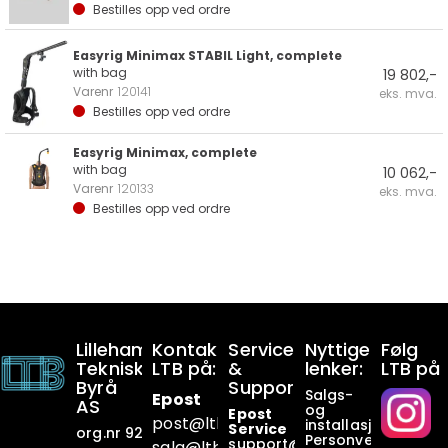
Bestilles opp ved ordre
Easyrig Minimax STABIL Light, complete
with bag
19 802,-
Varenr
120141
eks. mva.
Bestilles opp ved ordre
Easyrig Minimax, complete
with bag
10 062,-
Varenr
120133
eks. mva.
Bestilles opp ved ordre
Lillehammer
Kontakt
Service
Nyttige
Følg
Tekniske
LTB på:
&
lenker:
LTB på
Byrå
Support:
Salgs-
Epost
AS
og
Epost
post@ltb
.no
installasjonsbetin
Service
org.nr 928649911
Personvern
support@ltb.
no
salg@ltb.no