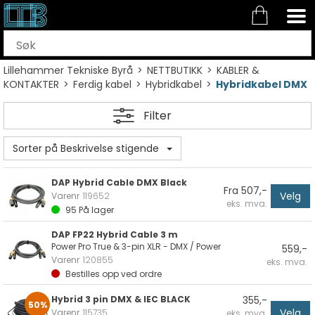
Lillehammer Tekniske Byrå
>
NETTBUTIKK
>
KABLER &
KONTAKTER
>
Ferdig kabel
>
Hybridkabel
>
Hybridkabel DMX
Filter
Sorter på Beskrivelse stigende
DAP Hybrid Cable DMX Black
Fra 507,-
Velg
Varenr
119652
eks. mva.
95
På lager
DAP FP22 Hybrid Cable 3 m
Power Pro True & 3-pin XLR - DMX / Power
559,-
Varenr
120855
eks. mva.
Bestilles opp ved ordre
Hybrid 3 pin DMX & IEC BLACK
355,-
50%
Velg
Varenr
115735
eks. mva.