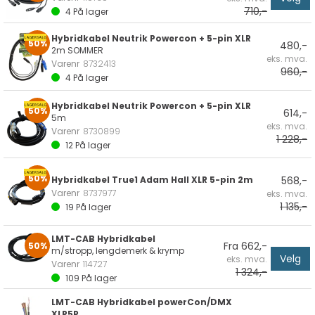
710,-
4
På lager
Hybridkabel Neutrik Powercon + 5-pin XLR
50%
480,-
2m SOMMER
eks. mva.
Varenr
8732413
960,-
4
På lager
Hybridkabel Neutrik Powercon + 5-pin XLR
50%
614,-
5m
eks. mva.
Varenr
8730899
1 228,-
12
På lager
50%
Hybridkabel True1 Adam Hall XLR 5-pin 2m
568,-
Varenr
8737977
eks. mva.
1 135,-
19
På lager
LMT-CAB Hybridkabel
Fra 662,-
50%
m/stropp, lengdemerk & krymp
Velg
eks. mva.
Varenr
114727
1 324,-
109
På lager
LMT-CAB Hybridkabel powerCon/DMX
XLR5P