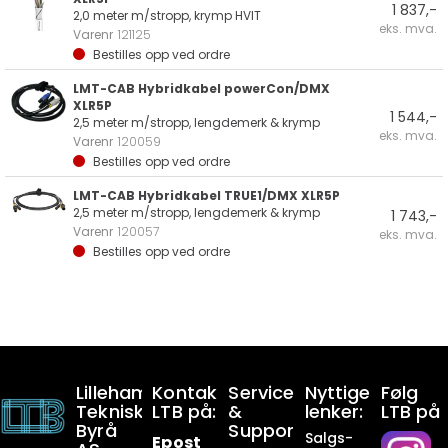
1 837,-
2,0 meter m/stropp, krymp HVIT
eks. mva.
Varenr
121125
Bestilles opp ved ordre
LMT-CAB Hybridkabel powerCon/DMX
XLR5P
1 544,-
2,5 meter m/stropp, lengdemerk & krymp
eks. mva.
Varenr
120059
Bestilles opp ved ordre
LMT-CAB Hybridkabel TRUE1/DMX XLR5P
2,5 meter m/stropp, lengdemerk & krymp
1 743,-
Varenr
120057
eks. mva.
Bestilles opp ved ordre
Lillehammer
Kontakt
Service
Nyttige
Følg
Tekniske
LTB på:
&
lenker:
LTB på
Byrå
Support:
Salgs-
Epost