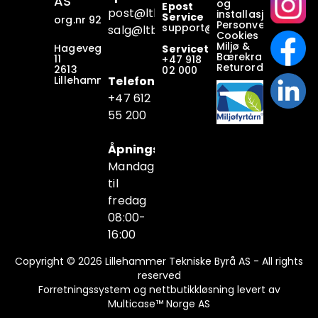
AS
og
Epost
post@ltb
.no
installasjonsbetin
Service
org.nr 928649911
Personvern
support@ltb.
no
salg@ltb.no
Cookies
Miljø &
Hagevegen
Servicetelefon
Bærekraft
11
+47
918
Returordninger
2613
02 000
Lillehammer
Telefon
+47 6
12
55 200
Åpningstider
Mandag
til
fredag
08:00-
16:00
Copyright © 2026 Lillehammer Tekniske Byrå AS - All rights
reserved
Forretningssystem
og
nettbutikkløsning
levert av
Multicase™ Norge AS