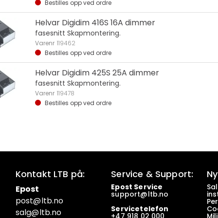
Bestilles opp ved ordre
Helvar Digidim 416S 16A dimmer
fasesnitt Skapmontering.
Varenr
119462
Bestilles opp ved ordre
Helvar Digidim 425S 25A dimmer
fasesnitt Skapmontering.
Varenr
119478
Bestilles opp ved ordre
Kontakt LTB på:
Service & Support:
Ny
Epost Service
Sa
Epost
support@ltb.
no
ins
post@ltb
.no
Pe
Servicetelefon
Co
salg@ltb.no
+47
918 02 000
Mil