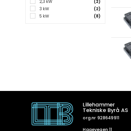
2,3 kW
(2)
3 kW
(2)
5 kW
(8)
Lillehammer
Tekniske Byrå AS
org.nr 928649911
Hagevegen 11