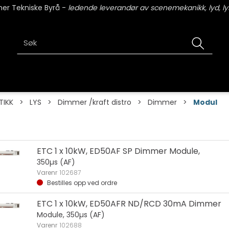
er Tekniske Byrå -
ledende leverandør av scenemekanikk, lyd, lys
TIKK
>
LYS
>
Dimmer /kraft distro
>
Dimmer
>
Modul
ETC 1 x 10kW, ED50AF SP Dimmer Module,
350µs (AF)
Varenr
102687
Bestilles opp ved ordre
ETC 1 x 10kW, ED50AFR ND/RCD 30mA Dimmer
Module, 350µs (AF)
Varenr
102688