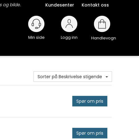
 og bilde.
Kundesenter
Kontakt oss
Logg inn
Handlevogn
Sorter på Beskrivelse stigende
Spør om pris
Spør om pris