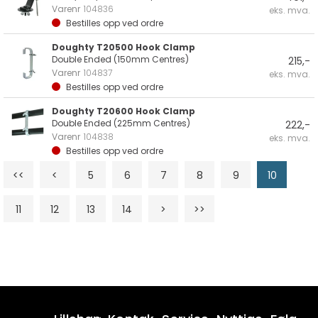
Varenr
104836
eks. mva.
Bestilles opp ved ordre
Doughty T20500 Hook Clamp
Double Ended (150mm Centres)
215,-
Varenr
104837
eks. mva.
Bestilles opp ved ordre
Doughty T20600 Hook Clamp
Double Ended (225mm Centres)
222,-
Varenr
104838
eks. mva.
Bestilles opp ved ordre
<<
<
5
6
7
8
9
10
11
12
13
14
>
>>