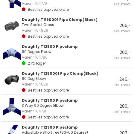
Varenr
104779
eks. mva.
Bestilles opp ved ordre
Doughty T1190001 Pipe Clamp(Black)
Two Socket Cross
266,-
Varenr
104828
eks. mva.
Bestilles opp ved ordre
Doughty T12500 Pipeclamp
90 Degree Elbow
200,-
Varenr
104780
eks. mva.
2
På lager
Doughty T1250001 Pipe Clamp(Black)
90 Deg Elbow
246,-
Varenr
104829
eks. mva.
Bestilles opp ved ordre
Doughty T12800 Pipeclamp
3 Way 90 Degree Elbow
280,-
Varenr
104781
eks. mva.
Bestilles opp ved ordre
Doughty T12900 Pipeclamp
Adjustable Short Tee (30-60 Degree)
207,-