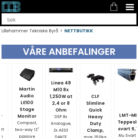
Lillehammer Tekniske Byrå
>
NETTBUTIKK
VÅRE ANBEFALINGER
Linea 48
Martin
M10 8x
Audio
1,250W at
CLF
LE100
2,4 or 8
Slimline
Stage
Ohm
Quick
LMT-MEK
Monitor
Heavy
DSP 8x
Teppeskinne
Compact,
Duty
Analogue,
svart 6,1m
wo-way 12"
Clamp,
2x AES3
Alu Svart 6,1
passive
DANTE
max.250kg,