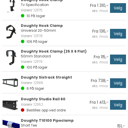
Tv Specification
Fra 1 310,-
Velg
Varenr
121175
eks. mva.
10
På lager
Doughty Hook Clamp
Universal 20-50mm
Fra 136,-
Velg
Varenr
121178
eks. mva.
106
På lager
Doughty Hook Clamp (25 X 6 Flat)
50mm Standard
Fra 115,-
Velg
Varenr
121179
eks. mva.
100
På lager
Doughty Sixtrack Straight
Fra 738,-
Velg
Varenr
121188
eks. mva.
6
På lager
Doughty Studio Rail 60
Fra 1 413,-
Velg
Varenr
121162
eks. mva.
Bestilles opp ved ordre
Doughty T10100 Pipeclamp
Short Tee
151,-