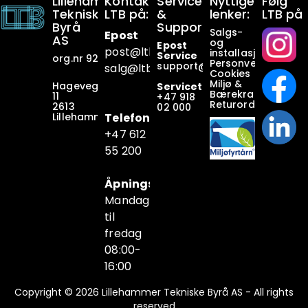
Lillehammer
Kontakt
Service
Nyttige
Følg
Tekniske
LTB på:
&
lenker:
LTB på
Byrå
Support:
Salgs-
Epost
AS
og
Epost
post@ltb
.no
installasjonsbetin
Service
org.nr 928649911
Personvern
support@ltb.
no
salg@ltb.no
Cookies
Miljø &
Hagevegen
Servicetelefon
Bærekraft
11
+47
918
Returordninger
2613
02 000
Lillehammer
Telefon
+47 6
12
55 200
Åpningstider
Mandag
til
fredag
08:00-
16:00
Copyright © 2026 Lillehammer Tekniske Byrå AS - All rights
reserved