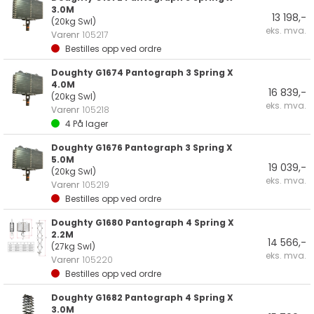
3.0M
13 198,-
(20kg Swl)
eks. mva.
Varenr
105217
Bestilles opp ved ordre
Doughty G1674 Pantograph 3 Spring X
4.0M
16 839,-
(20kg Swl)
eks. mva.
Varenr
105218
4
På lager
Doughty G1676 Pantograph 3 Spring X
5.0M
19 039,-
(20kg Swl)
eks. mva.
Varenr
105219
Bestilles opp ved ordre
Doughty G1680 Pantograph 4 Spring X
2.2M
14 566,-
(27kg Swl)
eks. mva.
Varenr
105220
Bestilles opp ved ordre
Doughty G1682 Pantograph 4 Spring X
3.0M