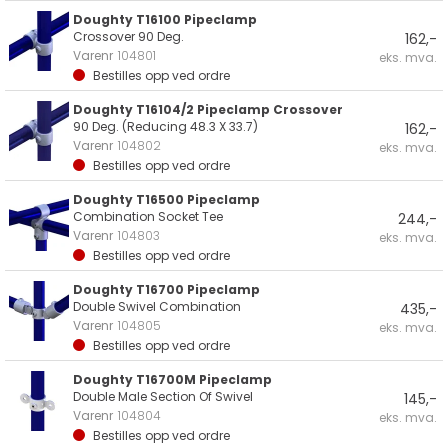
Doughty T16100 Pipeclamp
Crossover 90 Deg.
162,-
Varenr
104801
eks. mva.
Bestilles opp ved ordre
Doughty T16104/2 Pipeclamp Crossover
90 Deg. (Reducing 48.3 X 33.7)
162,-
Varenr
104802
eks. mva.
Bestilles opp ved ordre
Doughty T16500 Pipeclamp
Combination Socket Tee
244,-
Varenr
104803
eks. mva.
Bestilles opp ved ordre
Doughty T16700 Pipeclamp
Double Swivel Combination
435,-
Varenr
104805
eks. mva.
Bestilles opp ved ordre
Doughty T16700M Pipeclamp
Double Male Section Of Swivel
145,-
Varenr
104804
eks. mva.
Bestilles opp ved ordre