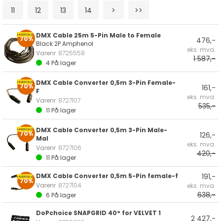
11
12
13
14
>
>>
DMX Cable 25m 5-Pin Male to Female
70%
476,-
Black 2P Amphenol
eks. mva.
Varenr
8725558
1 587,-
4
På lager
DMX Cable Converter 0,5m 3-Pin Female-
70%
161,-
F
eks. mva.
Varenr
8727107
535,-
11
På lager
DMX Cable Converter 0,5m 3-Pin Male-
70%
126,-
Mal
eks. mva.
Varenr
8727106
420,-
11
På lager
DMX Cable Converter 0,5m 5-Pin female-f
191,-
70%
Varenr
8727104
eks. mva.
638,-
6
På lager
DoPchoice SNAPGRID 40° for VELVET 1
2 427,-