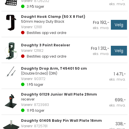
Varenr
8726232
eks. mva.
3
På lager
Dought Hook Clamp (50 X 8 Flat)
50mm Heavy Duty Black
Fra 192,-
Velg
Varenr
121181
eks. mva.
Bestilles opp ved ordre
Doughty 3 Point Receiver
Fra 1 312,-
Velg
Varenr
121182
eks. mva.
Bestilles opp ved ordre
Doughty Drop Arm, T45401 50 cm
(Double Ended) (DIN)
1 471,-
Varenr
903172
eks. mva.
1
På lager
Doughty G1129 Junior Wall Plate 29mm
receiver
699,-
Varenr
8723983
eks. mva.
11
På lager
Doughty G1405 Baby Pin Wall Plate 16mm
338,-
Varenr
8725781