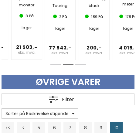
meter
monitor
Touring
black
8
På
2
På
186
På
178
På
lager
lager
lager
lager
21 503,-
77 543,-
200,-
4 015,-
eks. mva.
eks. mva.
eks. mva.
eks. mva.
ØVRIGE VARER
Filter
Sorter på Beskrivelse stigende
<<
<
5
6
7
8
9
10