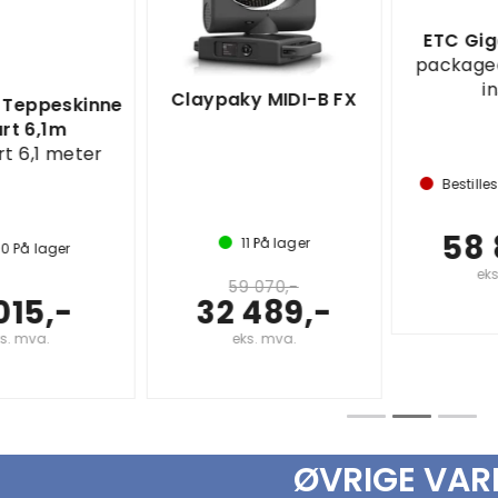
ETC GigaPix black
packaged in molded
insert
Claypaky MIDI-B FX
Bestilles opp ved ordre
58 801,-
11
På lager
eks. mva.
59 070,-
32 489,-
eks. mva.
ØVRIGE VAR