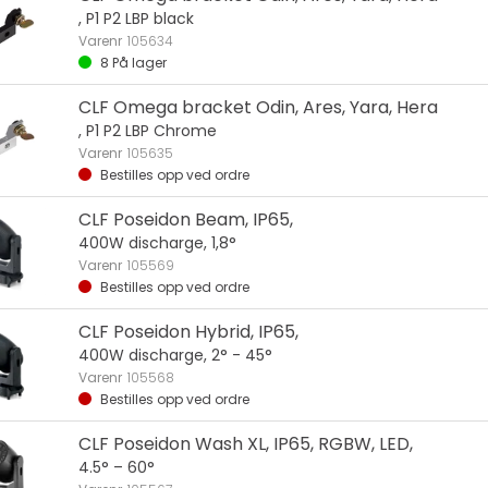
, P1 P2 LBP black
Varenr
105634
8
På lager
CLF Omega bracket Odin, Ares, Yara, Hera
, P1 P2 LBP Chrome
Varenr
105635
Bestilles opp ved ordre
CLF Poseidon Beam, IP65,
400W discharge, 1,8°
Varenr
105569
Bestilles opp ved ordre
CLF Poseidon Hybrid, IP65,
400W discharge, 2° - 45°
Varenr
105568
Bestilles opp ved ordre
CLF Poseidon Wash XL, IP65, RGBW, LED,
4.5° – 60°