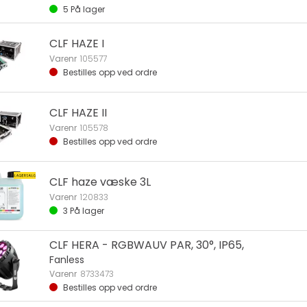
5
På lager
CLF HAZE I
Varenr
105577
Bestilles opp ved ordre
CLF HAZE II
Varenr
105578
Bestilles opp ved ordre
CLF haze væske 3L
Varenr
120833
3
På lager
CLF HERA - RGBWAUV PAR, 30°, IP65,
Fanless
Varenr
8733473
Bestilles opp ved ordre