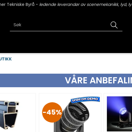
er Tekniske Byrå -
ledende leverandør av scenemekanikk, lyd, lys
UTIKK
VÅRE ANBEFAL
45%