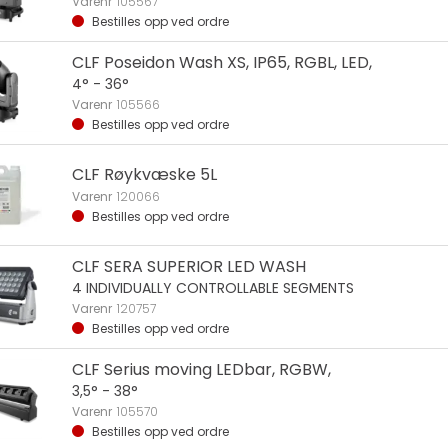
Varenr
105567
Bestilles opp ved ordre
CLF Poseidon Wash XS, IP65, RGBL, LED,
4° - 36°
Varenr
105566
Bestilles opp ved ordre
CLF Røykvæske 5L
Varenr
120066
Bestilles opp ved ordre
CLF SERA SUPERIOR LED WASH
4 INDIVIDUALLY CONTROLLABLE SEGMENTS
Varenr
120757
Bestilles opp ved ordre
CLF Serius moving LEDbar, RGBW,
3,5° - 38°
Varenr
105570
Bestilles opp ved ordre