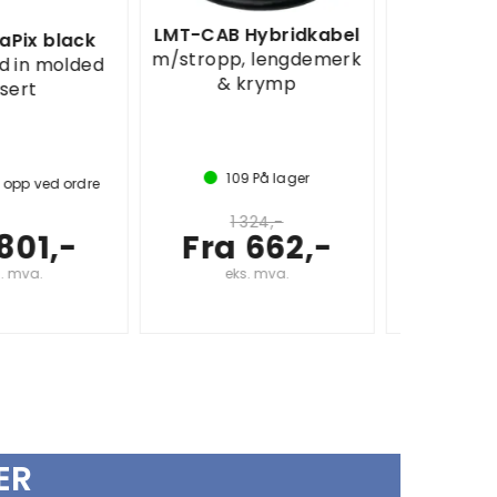
LMT-CAB Hybridkabel
Martin Audio CDD-
m/stropp, lengdemerk
LIVE12 Speaker Black
& krymp
Coaxial Diff Dispersion
C
Active
109
På lager
2
På lager
1 324,-
Fra 662,-
41 308,-
eks. mva.
eks. mva.
ER