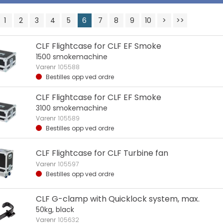
1
2
3
4
5
6
7
8
9
10
>
>>
CLF Flightcase for CLF EF Smoke
1500 smokemachine
Varenr
105588
Bestilles opp ved ordre
CLF Flightcase for CLF EF Smoke
3100 smokemachine
Varenr
105589
Bestilles opp ved ordre
CLF Flightcase for CLF Turbine fan
Varenr
105597
Bestilles opp ved ordre
CLF G-clamp with Quicklock system, max.
50kg, black
Varenr
105632