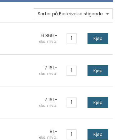
Sorter på Beskrivelse stigende
6 869,-
Kjøp
eks. mva.
7 161,-
Kjøp
eks. mva.
7 161,-
Kjøp
eks. mva.
81,-
Kjøp
eks. mva.