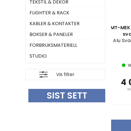
TEKSTIL & DEKOR
FLIGHTER & RACK
KABLER & KONTAKTER
CLF Slimline Quick
LMT-MEK Teppeskinne
Heavy Duty Clamp,
svart 6,1m
BOKSER & PANELER
max.250kg, black
Alu Svart 6,1 meter
FORBRUKSMATERIELL
STUDIO
200
På lager
180
På lager
Vis filter
206,-
4 015,-
eks. mva.
eks. mva.
SIST SETT