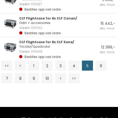
Varenr
105587
eks. mva.
Bestilles opp ved ordre
CLF Flightcase for 8x CLF Conan/
Odin + accessories
15 442,-
Varenr
105592
eks. mva.
Bestilles opp ved ordre
CLF Flightcase for 8x CLF Xena/
Tricolor/Quadcolor
12 389,-
Varenr
105598
eks. mva.
Bestilles opp ved ordre
<<
<
1
2
3
4
5
6
7
8
9
10
>
>>