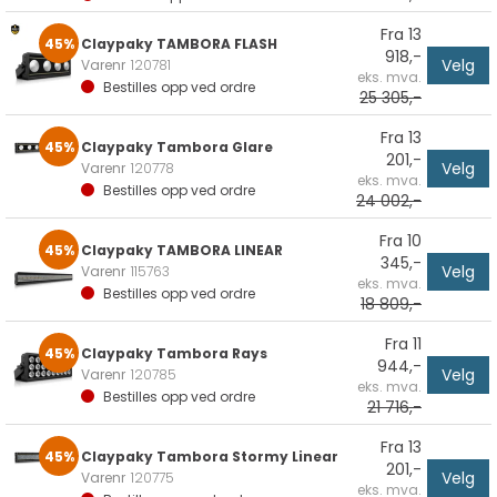
Fra 13
45%
Claypaky TAMBORA FLASH
918,-
Velg
Varenr
120781
eks. mva.
Bestilles opp ved ordre
25 305,-
Fra 13
45%
Claypaky Tambora Glare
201,-
Velg
Varenr
120778
eks. mva.
Bestilles opp ved ordre
24 002,-
Fra 10
45%
Claypaky TAMBORA LINEAR
345,-
Velg
Varenr
115763
eks. mva.
Bestilles opp ved ordre
18 809,-
Fra 11
45%
Claypaky Tambora Rays
944,-
Velg
Varenr
120785
eks. mva.
Bestilles opp ved ordre
21 716,-
Fra 13
45%
Claypaky Tambora Stormy Linear
201,-
Velg
Varenr
120775
eks. mva.