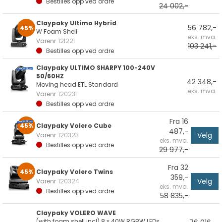
Bestilles opp ved ordre
24 002,-
Claypaky Ultimo Hybrid
56 782,-
45%
W Foam Shell
eks. mva.
Varenr
121221
103 241,-
Bestilles opp ved ordre
Claypaky ULTIMO SHARPY 100-240V
50/60HZ
42 348,-
Moving head ETL Standard
eks. mva.
Varenr
120231
Bestilles opp ved ordre
Fra 16
45%
Claypaky Volero Cube
487,-
Velg
Varenr
120323
eks. mva.
Bestilles opp ved ordre
29 977,-
Fra 32
45%
Claypaky Volero Twins
359,-
Velg
Varenr
120324
eks. mva.
Bestilles opp ved ordre
58 835,-
Claypaky VOLERO WAVE
(with foam shell incl) 8 x 40W RGBW LEDs