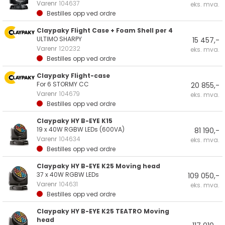
Varenr
104637
eks. mva.
Bestilles opp ved ordre
Claypaky Flight Case + Foam Shell per 4
ULTIMO SHARPY
15 457,-
Varenr
120232
eks. mva.
Bestilles opp ved ordre
Claypaky Flight-case
For 6 STORMY CC
20 855,-
Varenr
104679
eks. mva.
Bestilles opp ved ordre
Claypaky HY B-EYE K15
19 x 40W RGBW LEDs (600VA)
81 190,-
Varenr
104634
eks. mva.
Bestilles opp ved ordre
Claypaky HY B-EYE K25 Moving head
37 x 40W RGBW LEDs
109 050,-
Varenr
104631
eks. mva.
Bestilles opp ved ordre
Claypaky HY B-EYE K25 TEATRO Moving
head