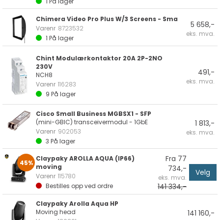
1
På lager
Chimera Video Pro Plus W/3 Screens - Sma
5 658,-
Varenr
8723532
eks. mva.
1
På lager
Chint Modulærkontaktor 20A 2P-2NO
230V
491,-
NCH8
eks. mva.
Varenr
116283
9
På lager
Cisco Small Business MGBSX1 - SFP
(mini-GBIC) transceivermodul - 1GbE
1 813,-
Varenr
902053
eks. mva.
3
På lager
Fra 77
Claypaky AROLLA AQUA (IP66)
45%
moving
734,-
Velg
Varenr
115780
eks. mva.
141 334,-
Bestilles opp ved ordre
Claypaky Arolla Aqua HP
Moving head
141 160,-