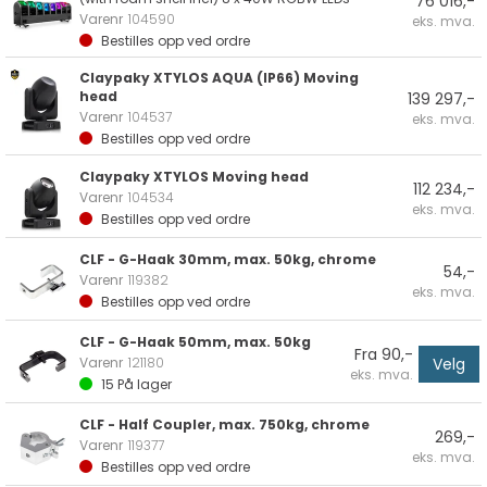
76 016,-
Varenr
104590
eks. mva.
Bestilles opp ved ordre
Claypaky XTYLOS AQUA (IP66) Moving
head
139 297,-
Varenr
104537
eks. mva.
Bestilles opp ved ordre
Claypaky XTYLOS Moving head
112 234,-
Varenr
104534
eks. mva.
Bestilles opp ved ordre
CLF - G-Haak 30mm, max. 50kg, chrome
54,-
Varenr
119382
eks. mva.
Bestilles opp ved ordre
CLF - G-Haak 50mm, max. 50kg
Fra 90,-
Velg
Varenr
121180
eks. mva.
15
På lager
CLF - Half Coupler, max. 750kg, chrome
269,-
Varenr
119377
eks. mva.
Bestilles opp ved ordre