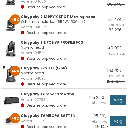
Varenr
104680
88 849,-
Bestilles opp ved ordre
Claypaky SHARPY X SPOT Moving head
45 774,-
45%
With lamp included (550W, 1500 hrs)
eks. mva.
Varenr
104682
83 226,-
Bestilles opp ved ordre
Claypaky SINFONYA PROFILE 600
Moving head
140 093,-
Varenr
104544
eks. mva.
Bestilles opp ved ordre
Claypaky SKYLOS (IP66)
104 332,-
45%
Moving head
eks. mva.
Varenr
104532
189 695,-
Bestilles opp ved ordre
Claypaky Tambora Stormy
Fra 21 101,-
Velg
Varenr
120793
eks. mva.
Bestilles opp ved ordre
Claypaky TAMBORA BATTEN
25 361,-
45%
Velg
Varenr
115762
eks. mva.
46 112,-
Bestilles opp ved ordre