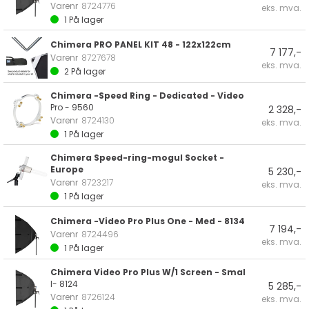
Varenr
8724776
eks. mva.
1
På lager
Chimera PRO PANEL KIT 48 - 122x122cm
7 177,-
Varenr
8727678
eks. mva.
2
På lager
Chimera -Speed Ring - Dedicated - Video
Pro - 9560
2 328,-
Varenr
8724130
eks. mva.
1
På lager
Chimera Speed-ring-mogul Socket -
Europe
5 230,-
Varenr
8723217
eks. mva.
1
På lager
Chimera -Video Pro Plus One - Med - 8134
7 194,-
Varenr
8724496
eks. mva.
1
På lager
Chimera Video Pro Plus W/1 Screen - Smal
l- 8124
5 285,-
Varenr
8726124
eks. mva.