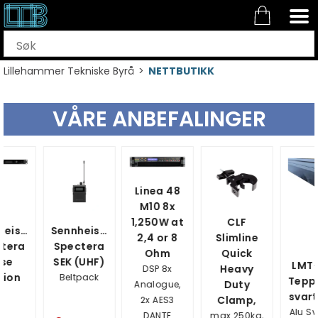
Lillehammer Tekniske Byrå
>
NETTBUTIKK
VÅRE ANBEFALINGER
Linea 48
M10 8x
1,250W at
CLF
Sennheiser
2,4 or 8
Slimline
Spectera
Ohm
Quick
SEK (UHF)
LMT-MEK
Heavy
DSP 8x
Beltpack
Teppeskinne
Duty
Analogue,
svart 6,1m
Clamp,
2x AES3
Alu Svart 6,1
DANTE
max.250kg,