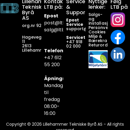
Lillehammer
Kontakt
Service
Nyttige
Følg
Tekniske
LTB på:
&
lenker:
LTB på
Byrå
Support:
Salgs-
Epost
AS
og
Epost
post@ltb
.no
installasjonsbetin
Service
org.nr 928649911
Personvern
support@ltb.
no
salg@ltb.no
Cookies
Miljø &
Hagevegen
Servicetelefon
Bærekraft
11
+47
918
Returordninger
2613
02 000
Lillehammer
Telefon
+47 6
12
55 200
Åpningstider
Mandag
til
fredag
08:00-
16:00
Copyright © 2026 Lillehammer Tekniske Byrå AS - All rights
reserved