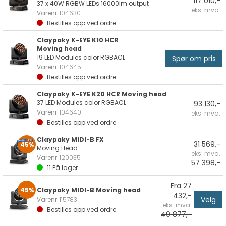
117 010,-
37 x 40W RGBW LEDs 16000lm output
eks. mva.
Varenr
104630
Bestilles opp ved ordre
Claypaky K-EYE K10 HCR
Moving head
19 LED Modules color RGBACL
Spør om pris
Varenr
104645
Bestilles opp ved ordre
Claypaky K-EYE K20 HCR Moving head
37 LED Modules color RGBACL
93 130,-
Varenr
104640
eks. mva.
Bestilles opp ved ordre
Claypaky MIDI-B FX
31 569,-
45%
Moving Head
eks. mva.
Varenr
120035
57 398,-
11
På lager
Fra 27
45%
Claypaky MIDI-B Moving head
432,-
Velg
Varenr
115783
eks. mva.
Bestilles opp ved ordre
49 877,-