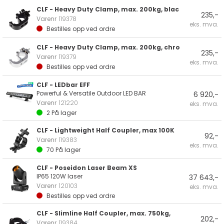
CLF - Heavy Duty Clamp, max. 200kg, blac
235,-
Varenr
119378
eks. mva.
Bestilles opp ved ordre
CLF - Heavy Duty Clamp, max. 200kg, chro
235,-
Varenr
119379
eks. mva.
Bestilles opp ved ordre
CLF - LEDbar EFF
Powerful & Versatile Outdoor LED BAR
6 920,-
Varenr
121220
eks. mva.
2
På lager
CLF - Lightweight Half Coupler, max 100K
92,-
Varenr
119383
eks. mva.
70
På lager
CLF - Poseidon Laser Beam XS
IP65 120W laser
37 643,-
Varenr
120103
eks. mva.
Bestilles opp ved ordre
CLF - Slimline Half Coupler, max. 750kg,
202,-
Varenr
119384