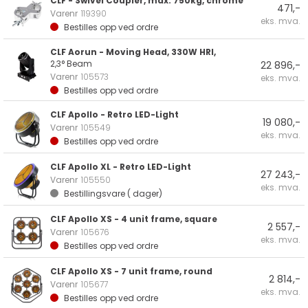
CLF - Swivel Coupler, max. 750kg, chrome
471,-
Varenr
119390
eks. mva.
Bestilles opp ved ordre
CLF Aorun - Moving Head, 330W HRI,
2,3° Beam
22 896,-
Varenr
105573
eks. mva.
Bestilles opp ved ordre
CLF Apollo - Retro LED-Light
19 080,-
Varenr
105549
eks. mva.
Bestilles opp ved ordre
CLF Apollo XL - Retro LED-Light
27 243,-
Varenr
105550
eks. mva.
Bestillingsvare (
dager)
CLF Apollo XS - 4 unit frame, square
2 557,-
Varenr
105676
eks. mva.
Bestilles opp ved ordre
CLF Apollo XS - 7 unit frame, round
2 814,-
Varenr
105677
eks. mva.
Bestilles opp ved ordre