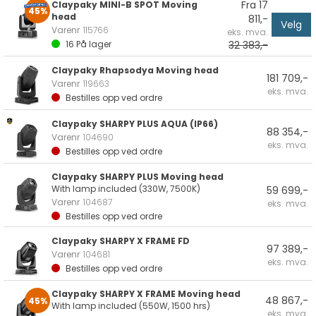
Fra 17
Claypaky MINI-B SPOT Moving
45%
head
811,-
Velg
Varenr
115766
eks. mva.
32 383,-
16
På lager
Claypaky Rhapsodya Moving head
181 709,-
Varenr
119663
eks. mva.
Bestilles opp ved ordre
Claypaky SHARPY PLUS AQUA (IP66)
88 354,-
Varenr
104690
eks. mva.
Bestilles opp ved ordre
Claypaky SHARPY PLUS Moving head
With lamp included (330W, 7500K)
59 699,-
Varenr
104687
eks. mva.
Bestilles opp ved ordre
Claypaky SHARPY X FRAME FD
97 389,-
Varenr
104681
eks. mva.
Bestilles opp ved ordre
Claypaky SHARPY X FRAME Moving head
48 867,-
45%
With lamp included (550W, 1500 hrs)
eks. mva.