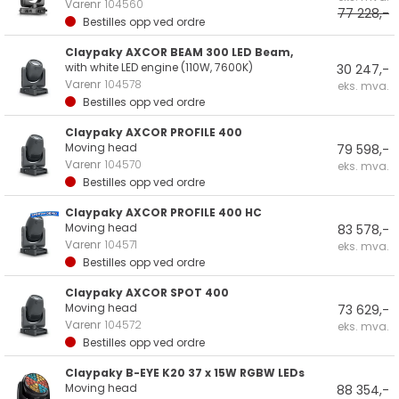
Varenr
104560
77 228,-
Bestilles opp ved ordre
Claypaky AXCOR BEAM 300 LED Beam,
with white LED engine (110W, 7600K)
30 247,-
Varenr
104578
eks. mva.
Bestilles opp ved ordre
Claypaky AXCOR PROFILE 400
Moving head
79 598,-
Varenr
104570
eks. mva.
Bestilles opp ved ordre
Claypaky AXCOR PROFILE 400 HC
Moving head
83 578,-
Varenr
104571
eks. mva.
Bestilles opp ved ordre
Claypaky AXCOR SPOT 400
Moving head
73 629,-
Varenr
104572
eks. mva.
Bestilles opp ved ordre
Claypaky B-EYE K20 37 x 15W RGBW LEDs
Moving head
88 354,-