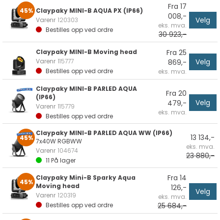
Fra 17
45%
Claypaky MINI-B AQUA PX (IP66)
008,-
Velg
Varenr
120303
eks. mva.
Bestilles opp ved ordre
30 923,-
Claypaky MINI-B Moving head
Fra 25
Velg
Varenr
115777
869,-
Bestilles opp ved ordre
eks. mva.
Claypaky MINI-B PARLED AQUA
Fra 20
(IP66)
Velg
479,-
Varenr
115779
eks. mva.
Bestilles opp ved ordre
Claypaky MINI-B PARLED AQUA WW (IP66)
13 134,-
45%
7x40W RGBWW
eks. mva.
Varenr
104674
23 880,-
11
På lager
Fra 14
Claypaky Mini-B Sparky Aqua
45%
Moving head
126,-
Velg
Varenr
120319
eks. mva.
25 684,-
Bestilles opp ved ordre