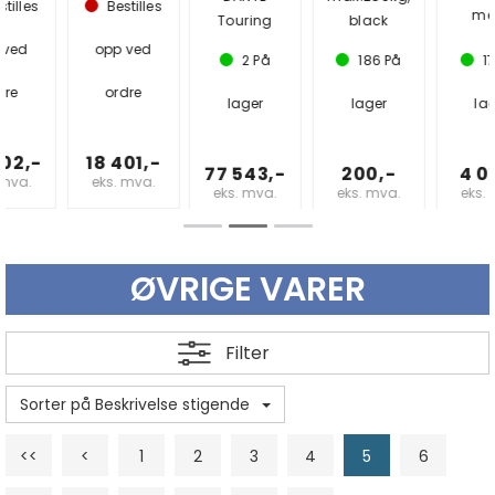
Bestilles
meter
Touring
black
opp ved
2
På
186
På
178
På
ordre
lager
lager
lager
18 401,-
77 543,-
200,-
4 015,-
eks. mva.
eks. mva.
eks. mva.
eks. mva.
ØVRIGE VARER
Filter
Sorter på Beskrivelse stigende
<<
<
1
2
3
4
5
6