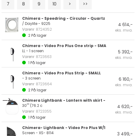
7
8
9
10
>
>>
Chimera - Speedring - Circular - Quartz
/ Daylite - 9225
4 614,-
Varenr
8724352
eks. mva.
2
På lager
Chimera - Video Pro Plus One strip - SMA
LL - 1 screen
5 392,-
Varenr
8723663
eks. mva.
1
På lager
Chimera - Video Pro Plus Strip - SMALL
- 3 screen
6 160,-
Varenr
8723664
eks. mva.
2
På lager
Chimera Lightbank - Lantern with skirt -
30"" (76.2 c
4 620,-
Varenr
8723355
eks. mva.
1
På lager
Chimera- Lightbank - Video Pro Plus W/1
Screen - XS- 8114
3 499,-