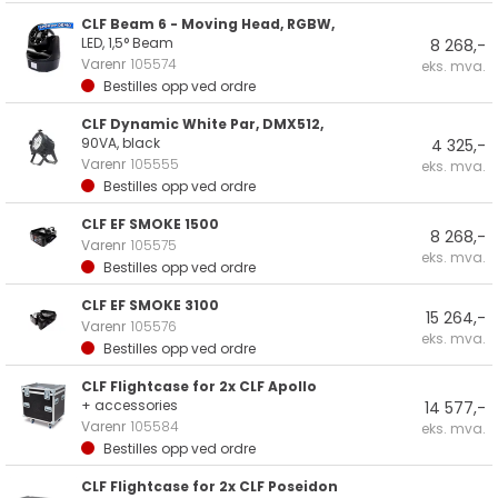
CLF Beam 6 - Moving Head, RGBW,
LED, 1,5° Beam
8 268,-
Varenr
105574
eks. mva.
Bestilles opp ved ordre
CLF Dynamic White Par, DMX512,
90VA, black
4 325,-
Varenr
105555
eks. mva.
Bestilles opp ved ordre
CLF EF SMOKE 1500
8 268,-
Varenr
105575
eks. mva.
Bestilles opp ved ordre
CLF EF SMOKE 3100
15 264,-
Varenr
105576
eks. mva.
Bestilles opp ved ordre
CLF Flightcase for 2x CLF Apollo
+ accessories
14 577,-
Varenr
105584
eks. mva.
Bestilles opp ved ordre
CLF Flightcase for 2x CLF Poseidon